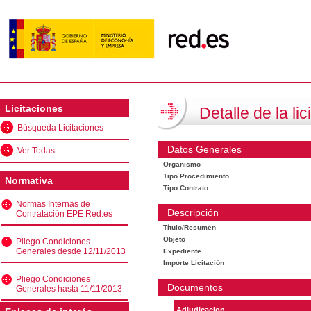
Licitaciones
Detalle de la lic
Búsqueda Licitaciones
Datos Generales
Ver Todas
Organismo
Tipo Procedimiento
Normativa
Tipo Contrato
Normas Internas de
Descripción
Contratación EPE Red.es
Título/Resumen
Objeto
Pliego Condiciones
Generales desde 12/11/2013
Expediente
Importe Licitación
Pliego Condiciones
Documentos
Generales hasta 11/11/2013
Adjudicacion