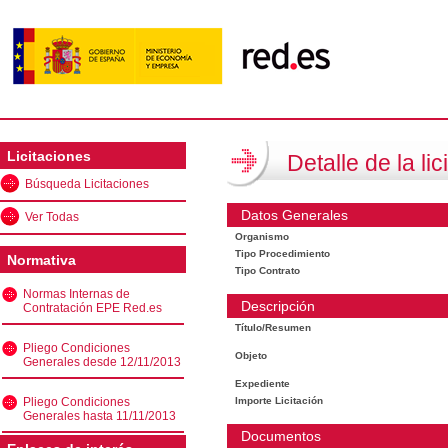
Licitaciones
Detalle de la lic
Búsqueda Licitaciones
Datos Generales
Ver Todas
Organismo
Tipo Procedimiento
Normativa
Tipo Contrato
Normas Internas de
Descripción
Contratación EPE Red.es
Título/Resumen
Pliego Condiciones
Objeto
Generales desde 12/11/2013
Expediente
Pliego Condiciones
Importe Licitación
Generales hasta 11/11/2013
Documentos