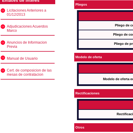
Enlaces de interés
Pliegos
Licitaciones Anteriores a
01/12/2013
Pliego de c
Adjudicaciones Acuerdos
Marco
Pliego de co
Anuncios de Informacion
Pliego de pr
Previa
Modelo de oferta
Manual de Usuario
Cert. de composicion de las
mesas de contratacion
Modelo de oferta e
Rectificaciones
Rectificac
Otros