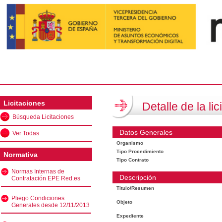
Licitaciones
Detalle de la lic
Búsqueda Licitaciones
Datos Generales
Ver Todas
Organismo
Tipo Procedimiento
Normativa
Tipo Contrato
Normas Internas de
Descripción
Contratación EPE Red.es
Título/Resumen
Pliego Condiciones
Objeto
Generales desde 12/11/2013
Expediente