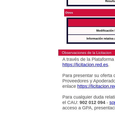
Result
Otros
Modificación 
Información relativa 
Observaciones de la Licitacion
A través de la Plataforma 
https://licitacion.red.es
.
Para presentar su oferta 
Proveedores y Apoderado
enlace
https://licitacion.r
Para cualquier duda relat
el CAU:
902 012 094
-
so
acceso a GPA, presentaci