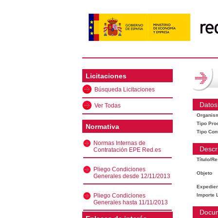
Licitaciones
Búsqueda Licitaciones
Datos
Ver Todas
Organis
Tipo Pro
Normativa
Tipo Con
Normas Internas de
Descr
Contratación EPE Red.es
Título/R
Pliego Condiciones
Objeto
Generales desde 12/11/2013
Expedien
Pliego Condiciones
Importe L
Generales hasta 11/11/2013
Docu