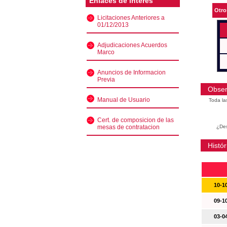
Enlaces de interés
Otro
Licitaciones Anteriores a
01/12/2013
Adjudicaciones Acuerdos
Marco
Anuncios de Informacion
Previa
Obser
Manual de Usuario
Toda la
Cert. de composicion de las
mesas de contratacion
¿Des
Histór
10-1
09-1
03-0