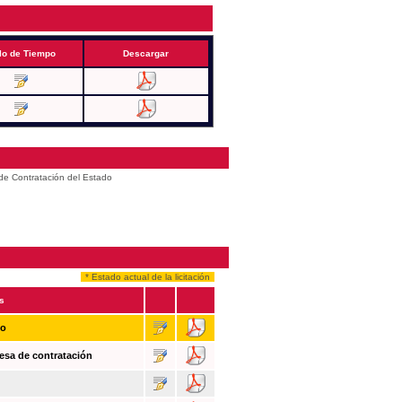
lo de Tiempo
Descargar
 de Contratación del Estado
* Estado actual de la licitación
s
so
esa de contratación