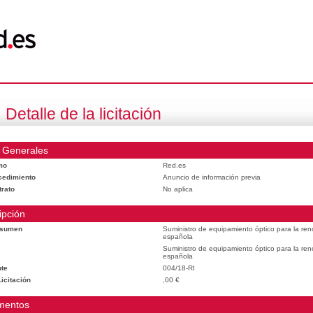
Detalle de la licitación
 Generales
mo
Red.es
cedimiento
Anuncio de información previa
trato
No aplica
ipción
esumen
Suministro de equipamiento óptico para la reno
española
Suministro de equipamiento óptico para la reno
española
te
004/18-RI
icitación
,00 €
mentos