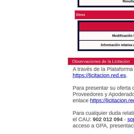
Result
Otros
Modificación 
Información relativa 
Observaciones de la Licitacion
A través de la Plataforma 
https://licitacion.red.es
.
Para presentar su oferta 
Proveedores y Apoderado
enlace
https://licitacion.r
Para cualquier duda relat
el CAU:
902 012 094
-
so
acceso a GPA, presentaci