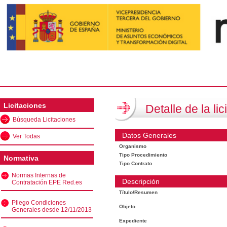
Licitaciones
Detalle de la lic
Búsqueda Licitaciones
Datos Generales
Ver Todas
Organismo
Tipo Procedimiento
Normativa
Tipo Contrato
Normas Internas de
Descripción
Contratación EPE Red.es
Título/Resumen
Pliego Condiciones
Objeto
Generales desde 12/11/2013
Expediente