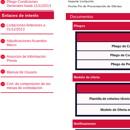
Pliego Condiciones
Importe Licitación
Generales hasta 11/11/2013
Fecha Fin de Presentación de Ofertas
Enlaces de interés
Documentos
Licitaciones Anteriores a
Pliegos
01/12/2013
Adjudicaciones Acuerdos
Marco
Pliego de C
Pliego de Co
Anuncios de Informacion
Previa
Pliego de Pr
Manual de Usuario
Modelo de oferta
Cert. de composicion de las
mesas de contratacion
Plantilla de criterios técn
Modelo de Oferta e
Notificaciones