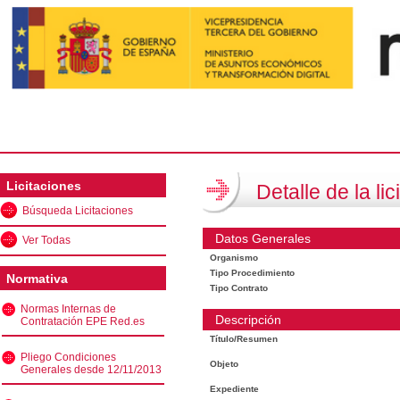
Licitaciones
Detalle de la lic
Búsqueda Licitaciones
Datos Generales
Ver Todas
Organismo
Tipo Procedimiento
Normativa
Tipo Contrato
Normas Internas de
Descripción
Contratación EPE Red.es
Título/Resumen
Pliego Condiciones
Objeto
Generales desde 12/11/2013
Expediente