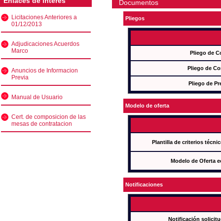
Enlaces de interés
Documentos
Licitaciones Anteriores a
Pliegos
01/12/2013
Adjudicaciones Acuerdos
Marco
Pliego de C
Pliego de Co
Anuncios de Informacion
Previa
Pliego de Pr
Manual de Usuario
Modelo de oferta
Cert. de composicion de las
mesas de contratacion
Plantilla de criterios técn
Modelo de Oferta e
Notificaciones
Notificación solicit