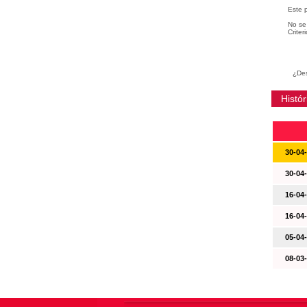
Este 
No se 
Criter
¿Des
Histór
30-04
30-04
16-04
16-04
05-04
08-03