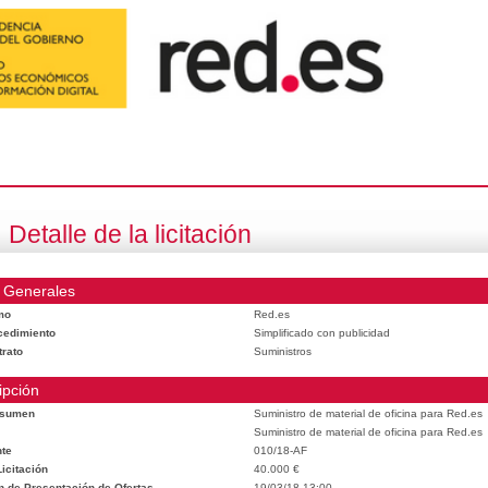
Detalle de la licitación
 Generales
mo
Red.es
cedimiento
Simplificado con publicidad
trato
Suministros
ipción
esumen
Suministro de material de oficina para Red.es
Suministro de material de oficina para Red.es
te
010/18-AF
icitación
40.000 €
n de Presentación de Ofertas
19/03/18 13:00