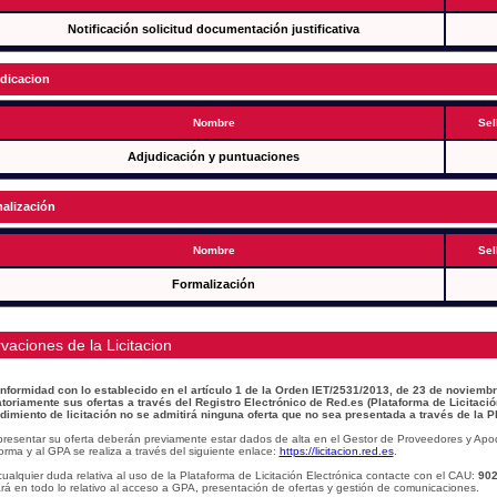
Notificación solicitud documentación justificativa
dicacion
Nombre
Sel
Adjudicación y puntuaciones
alización
Nombre
Sel
Formalización
vaciones de la Licitacion
nformidad con lo establecido en el artículo 1 de la Orden IET/2531/2013, de 23 de noviembr
atoriamente sus ofertas a través del Registro Electrónico de Red.es (Plataforma de Licitació
dimiento de licitación no se admitirá ninguna oferta que no sea presentada a través de la P
presentar su oferta deberán previamente estar dados de alta en el Gestor de Proveedores y Apo
orma y al GPA se realiza a través del siguiente enlace:
https://licitacion.red.es
.
ualquier duda relativa al uso de la Plataforma de Licitación Electrónica contacte con el CAU:
902
á en todo lo relativo al acceso a GPA, presentación de ofertas y gestión de comunicaciones.