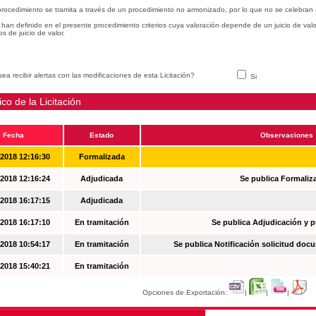
procedimiento se tramita a través de un procedimiento no armonizado, por lo que no se celebran 
han definido en el presente procedimiento criterios cuya valoración depende de un juicio de val
ios de juicio de valor.
ea recibir alertas con las modificaciones de esta Licitación?
Si
ico de la Licitación
Fecha
Estado
Observaciones
-2018 12:16:30
Formalizada
-2018 12:16:24
Adjudicada
Se publica Formaliz
-2018 16:17:15
Adjudicada
-2018 16:17:10
En tramitación
Se publica Adjudicación y 
-2018 10:54:17
En tramitación
Se publica Notificación solicitud docu
-2018 15:40:21
En tramitación
Opciones de Exportación:
|
|
|