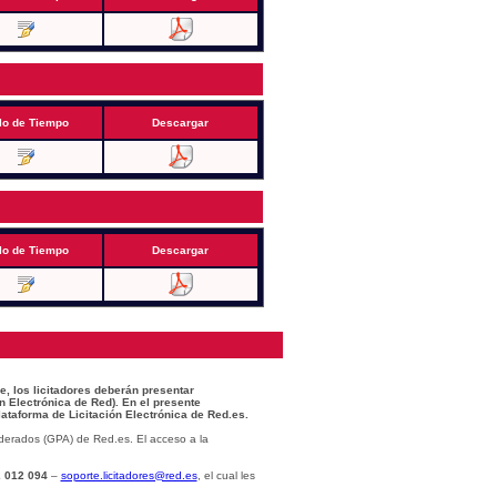
lo de Tiempo
Descargar
lo de Tiempo
Descargar
e, los licitadores deberán presentar
n Electrónica de Red). En el presente
lataforma de Licitación Electrónica de Red.es.
derados (GPA) de Red.es. El acceso a la
 012 094
–
soporte.licitadores@red.es
, el cual les