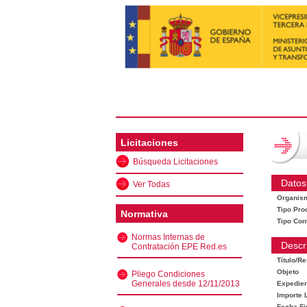
Licitaciones
Búsqueda Licitaciones
Datos
Ver Todas
Organis
Tipo Pro
Normativa
Tipo Con
Normas Internas de
Descr
Contratación EPE Red.es
Título/R
Objeto
Pliego Condiciones
Generales desde 12/11/2013
Expedien
Importe L
Fecha Fi