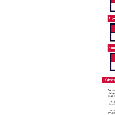
Adju
Form
Obser
De co
oblig
proce
Para 
plataf
Para c
ayudar