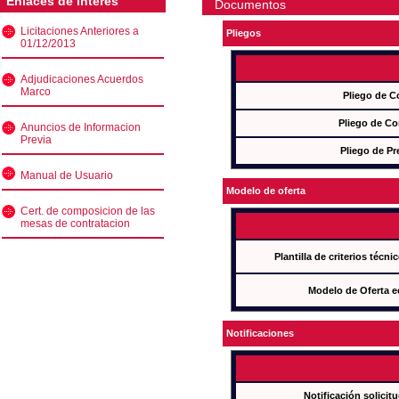
Enlaces de interés
Documentos
Licitaciones Anteriores a
Pliegos
01/12/2013
Adjudicaciones Acuerdos
Marco
Pliego de C
Pliego de Co
Anuncios de Informacion
Previa
Pliego de Pr
Manual de Usuario
Modelo de oferta
Cert. de composicion de las
mesas de contratacion
Plantilla de criterios técn
Modelo de Oferta e
Notificaciones
Notificación solicit