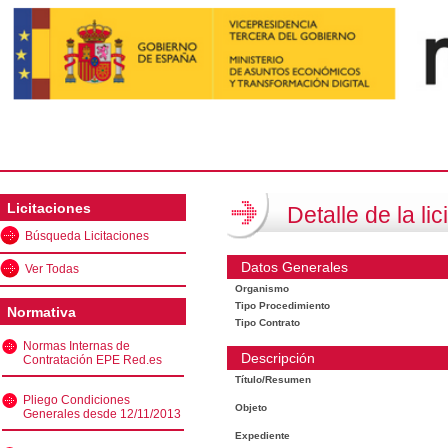
Licitaciones
Detalle de la lic
Búsqueda Licitaciones
Datos Generales
Ver Todas
Organismo
Tipo Procedimiento
Normativa
Tipo Contrato
Normas Internas de
Descripción
Contratación EPE Red.es
Título/Resumen
Pliego Condiciones
Objeto
Generales desde 12/11/2013
Expediente