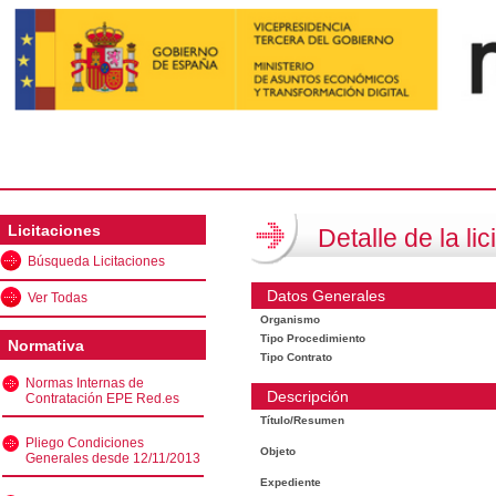
Licitaciones
Detalle de la lic
Búsqueda Licitaciones
Datos Generales
Ver Todas
Organismo
Tipo Procedimiento
Normativa
Tipo Contrato
Normas Internas de
Descripción
Contratación EPE Red.es
Título/Resumen
Pliego Condiciones
Objeto
Generales desde 12/11/2013
Expediente