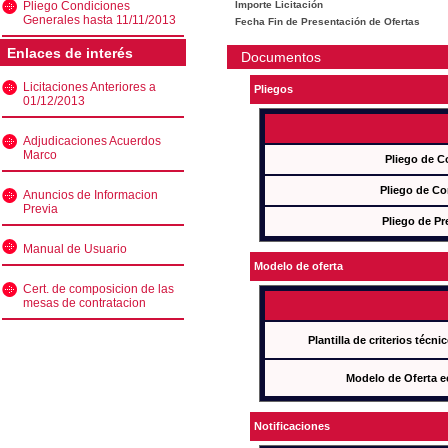
Pliego Condiciones
Importe Licitación
Generales hasta 11/11/2013
Fecha Fin de Presentación de Ofertas
Enlaces de interés
Documentos
Licitaciones Anteriores a
Pliegos
01/12/2013
Adjudicaciones Acuerdos
Marco
Pliego de C
Pliego de Co
Anuncios de Informacion
Previa
Pliego de Pr
Manual de Usuario
Modelo de oferta
Cert. de composicion de las
mesas de contratacion
Plantilla de criterios técn
Modelo de Oferta e
Notificaciones