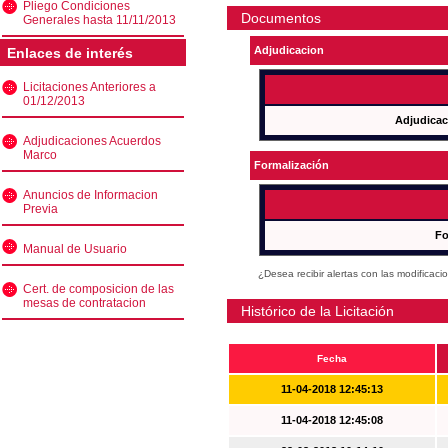
Pliego Condiciones
Documentos
Generales hasta 11/11/2013
Adjudicacion
Enlaces de interés
Licitaciones Anteriores a
01/12/2013
Adjudicac
Adjudicaciones Acuerdos
Marco
Formalización
Anuncios de Informacion
Previa
Fo
Manual de Usuario
¿Desea recibir alertas con las modificaci
Cert. de composicion de las
mesas de contratacion
Histórico de la Licitación
Fecha
11-04-2018 12:45:13
11-04-2018 12:45:08