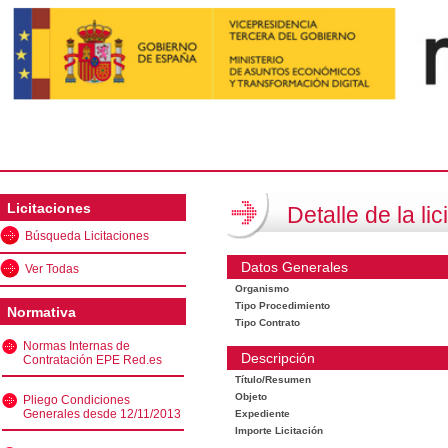
Licitaciones
Detalle de la lic
Búsqueda Licitaciones
Datos Generales
Ver Todas
Organismo
Tipo Procedimiento
Normativa
Tipo Contrato
Normas Internas de
Descripción
Contratación EPE Red.es
Título/Resumen
Objeto
Pliego Condiciones
Generales desde 12/11/2013
Expediente
Importe Licitación