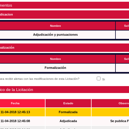
mentos
dicacion
Nombre
Sel
Adjudicación y puntuaciones
alización
Nombre
Sel
Formalización
ea recibir alertas con las modificaciones de esta Licitación?
Si
ico de la Licitación
Fecha
Estado
Observ
11-04-2018 12:45:13
Formalizada
11-04-2018 12:45:08
Adjudicada
Se publica 