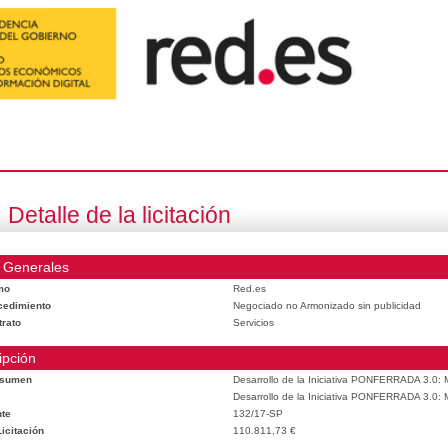
Detalle de la licitación
 Generales
mo
Red.es
cedimiento
Negociado no Armonizado sin publicidad
trato
Servicios
ipción
esumen
Desarrollo de la Iniciativa PONFERRADA 3.0: M
Desarrollo de la Iniciativa PONFERRADA 3.0: M
te
132/17-SP
icitación
110.811,73 €