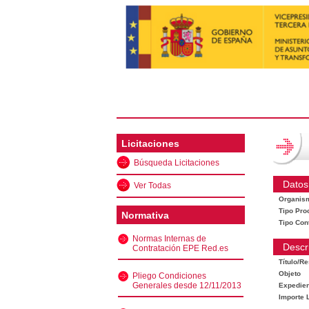
Licitaciones
Búsqueda Licitaciones
Datos
Ver Todas
Organis
Tipo Pro
Normativa
Tipo Con
Normas Internas de
Descr
Contratación EPE Red.es
Título/R
Objeto
Pliego Condiciones
Generales desde 12/11/2013
Expedien
Importe L