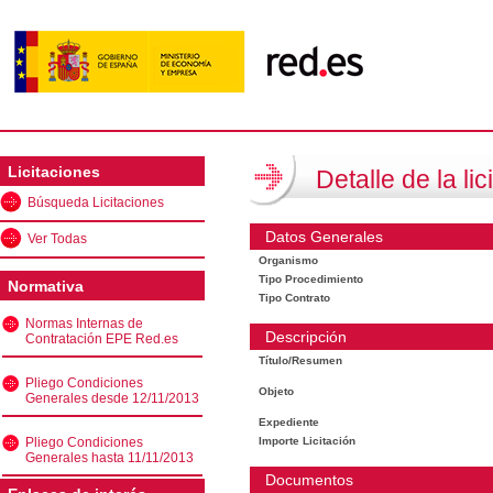
Licitaciones
Detalle de la lic
Búsqueda Licitaciones
Datos Generales
Ver Todas
Organismo
Tipo Procedimiento
Normativa
Tipo Contrato
Normas Internas de
Descripción
Contratación EPE Red.es
Título/Resumen
Pliego Condiciones
Objeto
Generales desde 12/11/2013
Expediente
Pliego Condiciones
Importe Licitación
Generales hasta 11/11/2013
Documentos