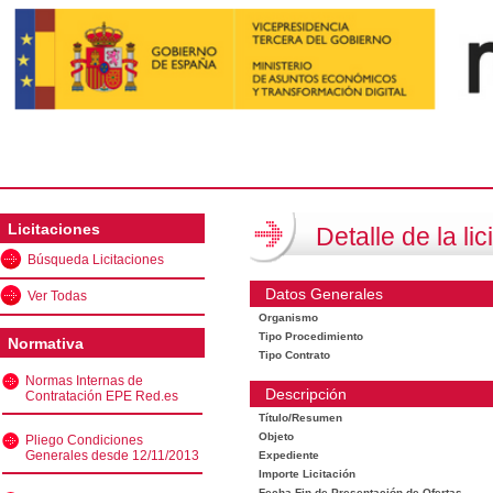
Licitaciones
Detalle de la lic
Búsqueda Licitaciones
Datos Generales
Ver Todas
Organismo
Tipo Procedimiento
Normativa
Tipo Contrato
Normas Internas de
Descripción
Contratación EPE Red.es
Título/Resumen
Objeto
Pliego Condiciones
Generales desde 12/11/2013
Expediente
Importe Licitación
Fecha Fin de Presentación de Ofertas