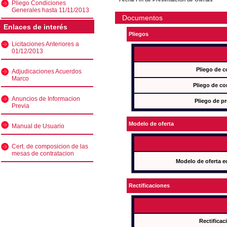
Pliego Condiciones
Generales hasta 11/11/2013
Documentos
Enlaces de interés
Pliegos
Licitaciones Anteriores a
01/12/2013
Pliego de c
Adjudicaciones Acuerdos
Marco
Pliego de co
Anuncios de Informacion
Pliego de pr
Previa
Modelo de oferta
Manual de Usuario
Cert. de composicion de las
mesas de contratacion
Modelo de oferta e
Rectificaciones
Rectificac