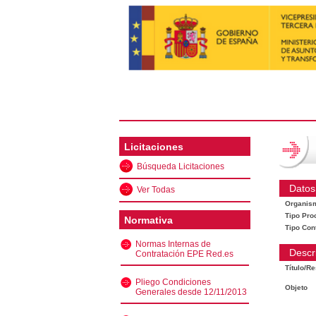
Licitaciones
Búsqueda Licitaciones
Datos
Ver Todas
Organis
Tipo Pro
Normativa
Tipo Con
Normas Internas de
Descr
Contratación EPE Red.es
Título/R
Pliego Condiciones
Objeto
Generales desde 12/11/2013