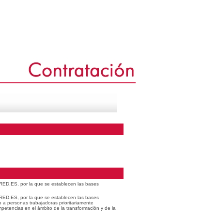
 RED.ES, por la que se establecen las bases
 RED.ES, por la que se establecen las bases
o a personas trabajadoras prioritariamente
petencias en el ámbito de la transformación y de la