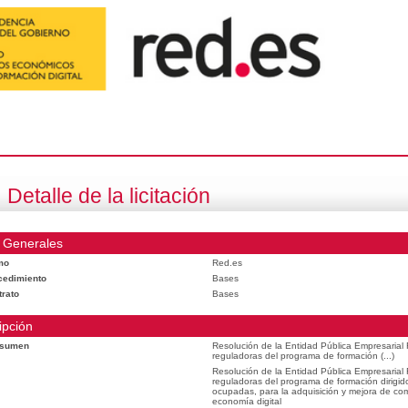
Detalle de la licitación
 Generales
mo
Red.es
cedimiento
Bases
trato
Bases
ipción
esumen
Resolución de la Entidad Pública Empresarial
reguladoras del programa de formación (...)
Resolución de la Entidad Pública Empresarial
reguladoras del programa de formación dirigid
ocupadas, para la adquisición y mejora de com
economía digital