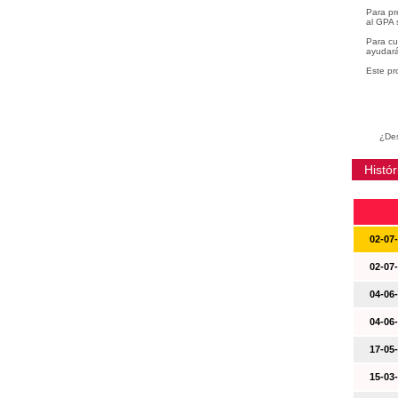
Para pr
al GPA 
Para cu
ayudará
Este pr
¿Des
Histór
02-07
02-07
04-06
04-06
17-05
15-03