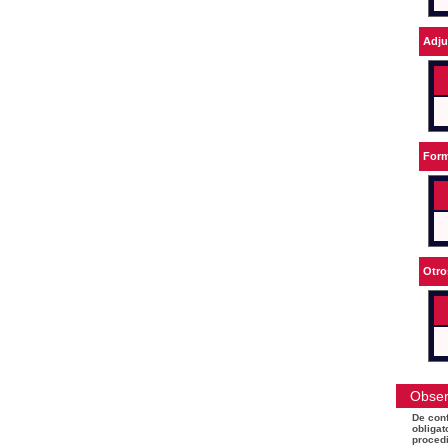
Adju
Form
Otro
Obser
De conf
obligat
procedi