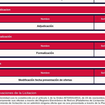
dicacion
Nombre
Sel
Adjudicación
alización
Nombre
Sel
Formalización
s
Nombre
Sel
Modificación fecha presentación de ofertas
vaciones de la Licitacion
ormidad con lo establecido en el artículo 1 de la Orden IET/2531/2013, de 23 de noviembre,
oriamente sus ofertas a través del Registro Electrónico de Red.es (Plataforma de Licitación
miento de licitación no se admitirá ninguna oferta que no sea presentada a través de la Pla