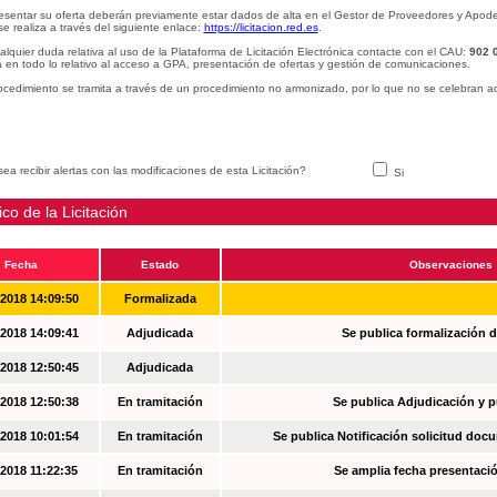
esentar su oferta deberán previamente estar dados de alta en el Gestor de Proveedores y Apode
se realiza a través del siguiente enlace:
https://licitacion.red.es
.
alquier duda relativa al uso de la Plataforma de Licitación Electrónica contacte con el CAU:
902 
 en todo lo relativo al acceso a GPA, presentación de ofertas y gestión de comunicaciones.
ocedimiento se tramita a través de un procedimiento no armonizado, por lo que no se celebran a
ea recibir alertas con las modificaciones de esta Licitación?
Si
ico de la Licitación
Fecha
Estado
Observaciones
-2018 14:09:50
Formalizada
-2018 14:09:41
Adjudicada
Se publica formalización d
-2018 12:50:45
Adjudicada
-2018 12:50:38
En tramitación
Se publica Adjudicación y 
-2018 10:01:54
En tramitación
Se publica Notificación solicitud docu
-2018 11:22:35
En tramitación
Se amplia fecha presentació