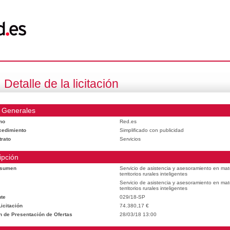
Detalle de la licitación
 Generales
mo
Red.es
cedimiento
Simplificado con publicidad
trato
Servicios
ipción
esumen
Servicio de asistencia y asesoramiento en mat
territorios rurales inteligentes
Servicio de asistencia y asesoramiento en mat
territorios rurales inteligentes
te
029/18-SP
icitación
74.380,17 €
n de Presentación de Ofertas
28/03/18 13:00