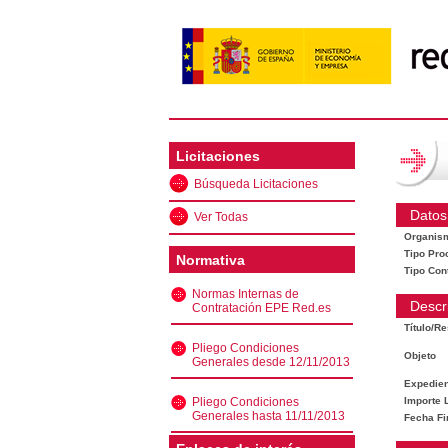
Licitaciones
Búsqueda Licitaciones
Datos
Ver Todas
Organis
Tipo Pro
Normativa
Tipo Con
Normas Internas de
Descr
Contratación EPE Red.es
Título/R
Pliego Condiciones
Objeto
Generales desde 12/11/2013
Expedien
Pliego Condiciones
Importe L
Generales hasta 11/11/2013
Fecha Fi