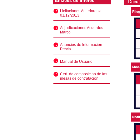
Enlaces de interés
Docu
Licitaciones Anteriores a
Plie
01/12/2013
Adjudicaciones Acuerdos
Marco
Anuncios de Informacion
Previa
Manual de Usuario
Mode
Cert. de composicion de las
mesas de contratacion
Noti