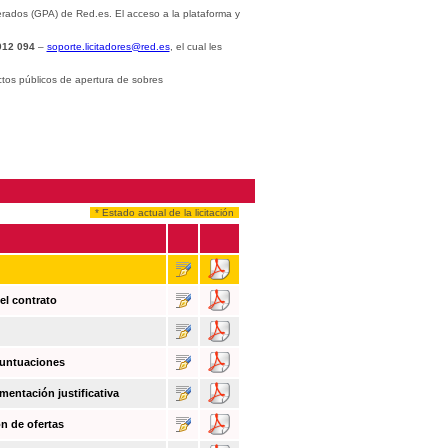
rados (GPA) de Red.es. El acceso a la plataforma y
012 094
–
soporte.licitadores@red.es
, el cual les
ctos públicos de apertura de sobres
* Estado actual de la licitación
el contrato
puntuaciones
mentación justificativa
n de ofertas