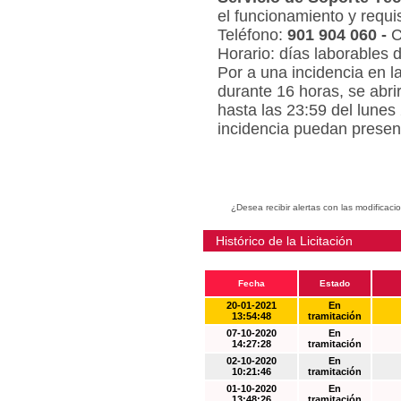
el funcionamiento y requi
Teléfono:
901 904 060 -
C
Horario: días laborables 
Por a una incidencia en l
durante 16 horas, se abri
hasta las 23:59 del lunes
incidencia puedan present
¿Desea recibir alertas con las modificaci
Histórico de la Licitación
Fecha
Estado
20-01-2021
En
13:54:48
tramitación
07-10-2020
En
14:27:28
tramitación
02-10-2020
En
10:21:46
tramitación
01-10-2020
En
13:48:26
tramitación