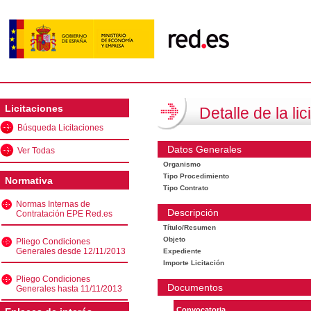
Licitaciones
Detalle de la lic
Búsqueda Licitaciones
Datos Generales
Ver Todas
Organismo
Tipo Procedimiento
Normativa
Tipo Contrato
Normas Internas de
Descripción
Contratación EPE Red.es
Título/Resumen
Objeto
Pliego Condiciones
Generales desde 12/11/2013
Expediente
Importe Licitación
Pliego Condiciones
Documentos
Generales hasta 11/11/2013
Convocatoria