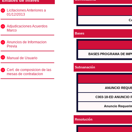
Enlaces de interés
Licitaciones Anteriores a
01/12/2013
C
Adjudicaciones Acuerdos
Marco
Bases
Anuncios de Informacion
Previa
BASES PROGRAMA DE IMP
Manual de Usuario
Subsanación
Cert. de composicion de las
mesas de contratacion
ANUNCIO REQUE
C003-18-ED ANUNCIO
Anuncio Requeri
Resolución