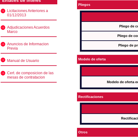
Enlaces de interés
Pliegos
Licitaciones Anteriores a
01/12/2013
Pliego de c
Adjudicaciones Acuerdos
Marco
Pliego de co
Anuncios de Informacion
Pliego de pr
Previa
Modelo de oferta
Manual de Usuario
Cert. de composicion de las
mesas de contratacion
Modelo de oferta e
Rectificaciones
Rectificac
Otros