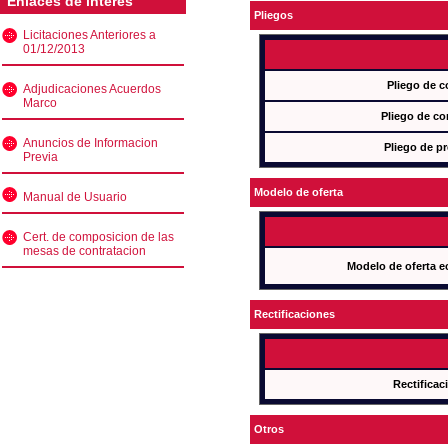
Enlaces de interés
Pliegos
Licitaciones Anteriores a
01/12/2013
Pliego de c
Adjudicaciones Acuerdos
Marco
Pliego de co
Anuncios de Informacion
Pliego de pr
Previa
Modelo de oferta
Manual de Usuario
Cert. de composicion de las
mesas de contratacion
Modelo de oferta e
Rectificaciones
Rectificac
Otros