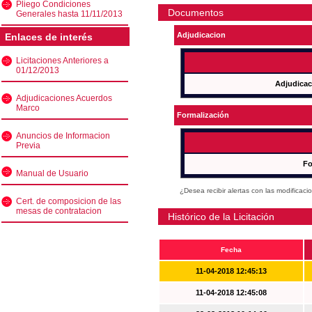
Pliego Condiciones
Documentos
Generales hasta 11/11/2013
Adjudicacion
Enlaces de interés
Licitaciones Anteriores a
01/12/2013
Adjudicac
Adjudicaciones Acuerdos
Marco
Formalización
Anuncios de Informacion
Previa
Fo
Manual de Usuario
¿Desea recibir alertas con las modificaci
Cert. de composicion de las
mesas de contratacion
Histórico de la Licitación
Fecha
11-04-2018 12:45:13
11-04-2018 12:45:08