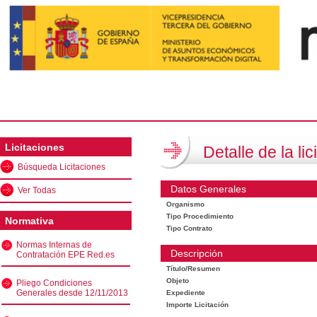
Licitaciones
Detalle de la lic
Búsqueda Licitaciones
Datos Generales
Ver Todas
Organismo
Tipo Procedimiento
Normativa
Tipo Contrato
Normas Internas de
Descripción
Contratación EPE Red.es
Título/Resumen
Objeto
Pliego Condiciones
Generales desde 12/11/2013
Expediente
Importe Licitación