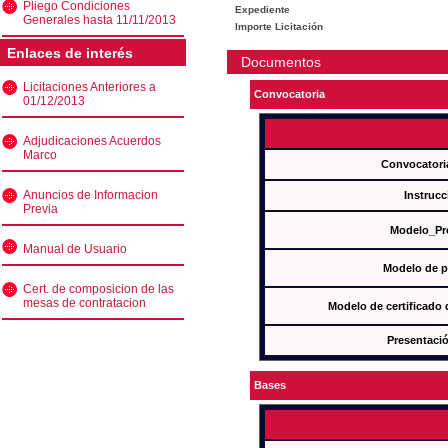
Pliego Condiciones
Expediente
Generales hasta 11/11/2013
Importe Licitación
Enlaces de interés
Documentos
Licitaciones Anteriores a
Convocatoria
01/12/2013
Adjudicaciones Acuerdos
Marco
Convocatori
Anuncios de Informacion
Instrucc
Previa
Modelo_Pr
Manual de Usuario
Modelo de p
Cert. de composicion de las
mesas de contratacion
Modelo de certificado
Presentació
Bases