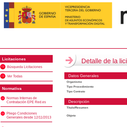
Licitaciones
Detalle de la lic
Búsqueda Licitaciones
Datos Generales
Ver Todas
Organismo
Tipo Procedimiento
Normativa
Tipo Contrato
Normas Internas de
Descripción
Contratación EPE Red.es
Título/Resumen
Pliego Condiciones
Objeto
Generales desde 12/11/2013