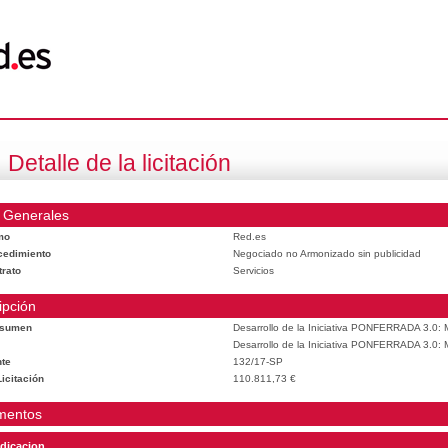
Detalle de la licitación
 Generales
mo
Red.es
cedimiento
Negociado no Armonizado sin publicidad
trato
Servicios
ipción
esumen
Desarrollo de la Iniciativa PONFERRADA 3.0: M
Desarrollo de la Iniciativa PONFERRADA 3.0: M
te
132/17-SP
icitación
110.811,73 €
mentos
dicacion