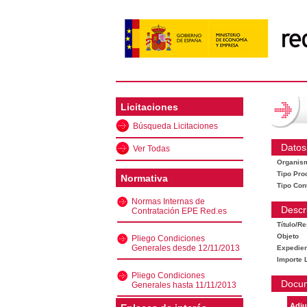
Licitaciones
Búsqueda Licitaciones
Datos
Ver Todas
Organis
Tipo Pro
Normativa
Tipo Con
Normas Internas de
Descr
Contratación EPE Red.es
Título/R
Objeto
Pliego Condiciones
Generales desde 12/11/2013
Expedien
Importe L
Pliego Condiciones
Docu
Generales hasta 11/11/2013
Adju