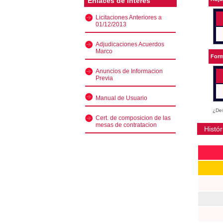
Enlaces de interés
Licitaciones Anteriores a
01/12/2013
Adjudicaciones Acuerdos
Marco
Form
Anuncios de Informacion
Previa
Manual de Usuario
¿Des
Cert. de composicion de las
mesas de contratacion
Histór