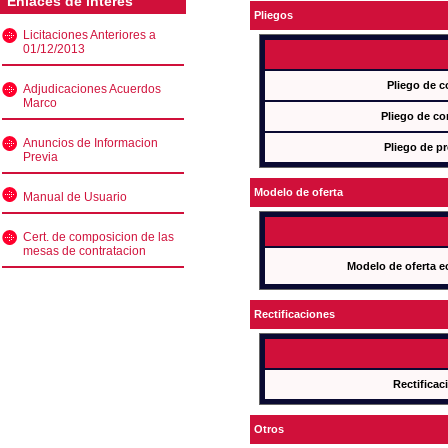
Enlaces de interés
Pliegos
Licitaciones Anteriores a
01/12/2013
Pliego de c
Adjudicaciones Acuerdos
Marco
Pliego de co
Anuncios de Informacion
Pliego de pr
Previa
Modelo de oferta
Manual de Usuario
Cert. de composicion de las
mesas de contratacion
Modelo de oferta e
Rectificaciones
Rectificac
Otros