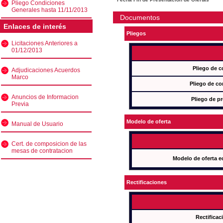
Pliego Condiciones
Generales hasta 11/11/2013
Documentos
Enlaces de interés
Pliegos
Licitaciones Anteriores a
01/12/2013
Pliego de c
Adjudicaciones Acuerdos
Marco
Pliego de co
Anuncios de Informacion
Pliego de pr
Previa
Modelo de oferta
Manual de Usuario
Cert. de composicion de las
mesas de contratacion
Modelo de oferta e
Rectificaciones
Rectificac