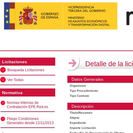
Licitaciones
Detalle de la lic
Búsqueda Licitaciones
Datos Generales
Ver Todas
Organismo
Tipo Procedimiento
Normativa
Tipo Contrato
Normas Internas de
Descripción
Contratación EPE Red.es
Título/Resumen
Objeto
Pliego Condiciones
Generales desde 12/11/2013
Expediente
Importe Licitación
Fecha Fin de Presentación de Ofertas