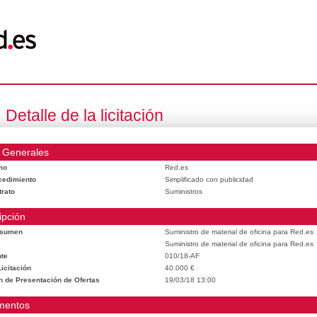
Detalle de la licitación
 Generales
mo
Red.es
cedimiento
Simplificado con publicidad
trato
Suministros
ipción
esumen
Suministro de material de oficina para Red.es
Suministro de material de oficina para Red.es
te
010/18-AF
icitación
40.000 €
n de Presentación de Ofertas
19/03/18 13:00
mentos