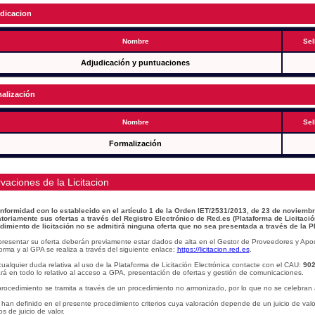
dicacion
Nombre
Sel
Adjudicación y puntuaciones
alización
Nombre
Sel
Formalización
vaciones de la Licitacion
nformidad con lo establecido en el artículo 1 de la Orden IET/2531/2013, de 23 de noviembr
atoriamente sus ofertas a través del Registro Electrónico de Red.es (Plataforma de Licitació
dimiento de licitación no se admitirá ninguna oferta que no sea presentada a través de la P
presentar su oferta deberán previamente estar dados de alta en el Gestor de Proveedores y Apo
orma y al GPA se realiza a través del siguiente enlace:
https://licitacion.red.es
.
ualquier duda relativa al uso de la Plataforma de Licitación Electrónica contacte con el CAU:
902
á en todo lo relativo al acceso a GPA, presentación de ofertas y gestión de comunicaciones.
procedimiento se tramita a través de un procedimiento no armonizado, por lo que no se celebran 
han definido en el presente procedimiento criterios cuya valoración depende de un juicio de val
ios de juicio de valor.