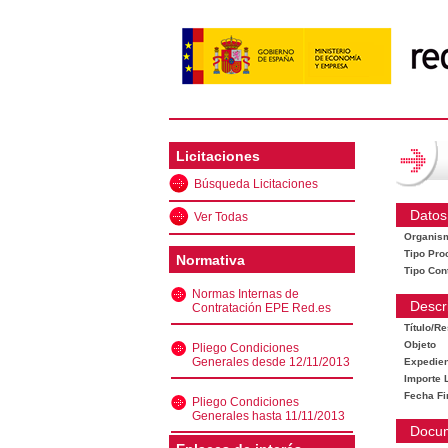
Licitaciones
Búsqueda Licitaciones
Datos
Ver Todas
Organis
Tipo Pro
Normativa
Tipo Con
Normas Internas de
Descr
Contratación EPE Red.es
Título/R
Objeto
Pliego Condiciones
Generales desde 12/11/2013
Expedien
Importe L
Fecha Fi
Pliego Condiciones
Generales hasta 11/11/2013
Docu