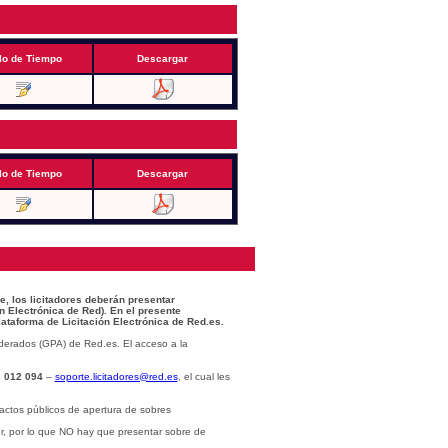
lo de Tiempo
Descargar
lo de Tiempo
Descargar
e, los licitadores deberán presentar
n Electrónica de Red). En el presente
lataforma de Licitación Electrónica de Red.es.
derados (GPA) de Red.es. El acceso a la
 012 094
–
soporte.licitadores@red.es
, el cual les
actos públicos de apertura de sobres
or, por lo que NO hay que presentar sobre de