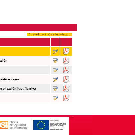
* Estado actual de la licitación
ación
puntuaciones
mentación justificativa