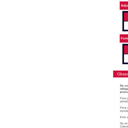
Adju
Form
Obser
De co
oblig
proce
Para 
plataf
Para c
ayudar
Este 
No se 
Criter