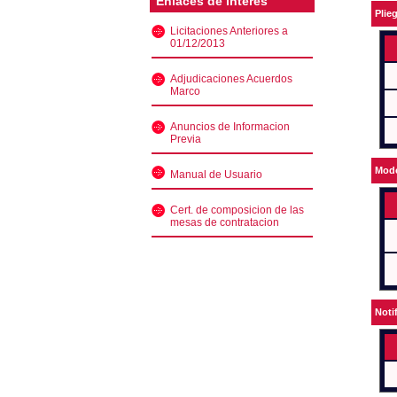
Enlaces de interés
Plie
Licitaciones Anteriores a
01/12/2013
Adjudicaciones Acuerdos
Marco
Anuncios de Informacion
Previa
Mode
Manual de Usuario
Cert. de composicion de las
mesas de contratacion
Noti