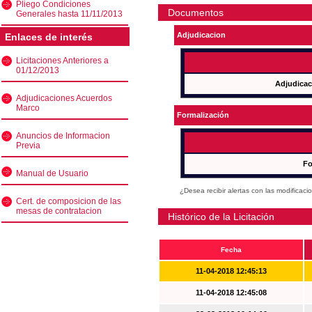
Pliego Condiciones
Documentos
Generales hasta 11/11/2013
Adjudicacion
Enlaces de interés
Licitaciones Anteriores a
01/12/2013
Adjudicac
Adjudicaciones Acuerdos
Marco
Formalización
Anuncios de Informacion
Previa
Fo
Manual de Usuario
¿Desea recibir alertas con las modificaci
Cert. de composicion de las
mesas de contratacion
Histórico de la Licitación
Fecha
11-04-2018 12:45:13
11-04-2018 12:45:08