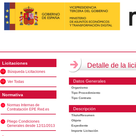
Licitaciones
Detalle de la lic
Búsqueda Licitaciones
Datos Generales
Ver Todas
Organismo
Tipo Procedimiento
Normativa
Tipo Contrato
Normas Internas de
Descripción
Contratación EPE Red.es
Título/Resumen
Objeto
Pliego Condiciones
Generales desde 12/11/2013
Expediente
Importe Licitación