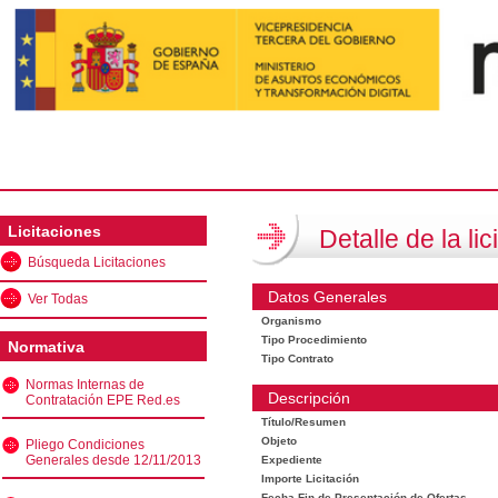
Licitaciones
Detalle de la lic
Búsqueda Licitaciones
Datos Generales
Ver Todas
Organismo
Tipo Procedimiento
Normativa
Tipo Contrato
Normas Internas de
Descripción
Contratación EPE Red.es
Título/Resumen
Objeto
Pliego Condiciones
Generales desde 12/11/2013
Expediente
Importe Licitación
Fecha Fin de Presentación de Ofertas