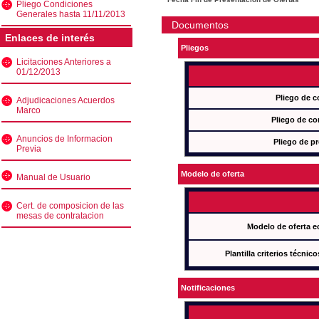
Pliego Condiciones
Generales hasta 11/11/2013
Documentos
Enlaces de interés
Pliegos
Licitaciones Anteriores a
01/12/2013
Pliego de c
Adjudicaciones Acuerdos
Marco
Pliego de co
Anuncios de Informacion
Pliego de pr
Previa
Modelo de oferta
Manual de Usuario
Cert. de composicion de las
mesas de contratacion
Modelo de oferta e
Plantilla criterios técnic
Notificaciones