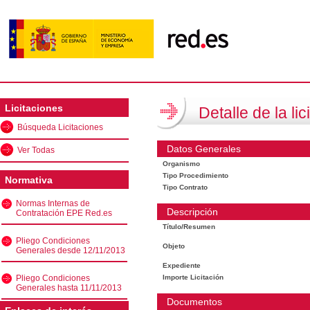
Licitaciones
Detalle de la lic
Búsqueda Licitaciones
Datos Generales
Ver Todas
Organismo
Tipo Procedimiento
Normativa
Tipo Contrato
Normas Internas de
Descripción
Contratación EPE Red.es
Título/Resumen
Pliego Condiciones
Objeto
Generales desde 12/11/2013
Expediente
Pliego Condiciones
Importe Licitación
Generales hasta 11/11/2013
Documentos