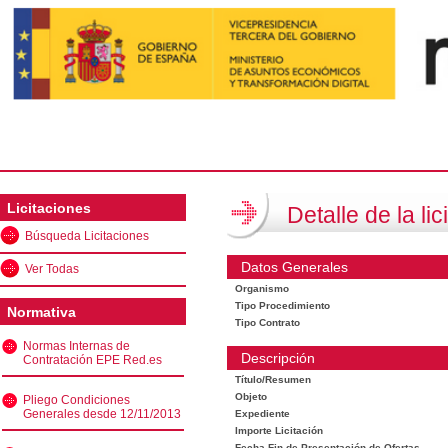
Licitaciones
Detalle de la lic
Búsqueda Licitaciones
Datos Generales
Ver Todas
Organismo
Tipo Procedimiento
Normativa
Tipo Contrato
Normas Internas de
Descripción
Contratación EPE Red.es
Título/Resumen
Objeto
Pliego Condiciones
Generales desde 12/11/2013
Expediente
Importe Licitación
Fecha Fin de Presentación de Ofertas