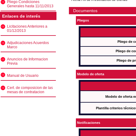
Pliego Condiciones
Generales hasta 11/11/2013
Documentos
Enlaces de interés
Pliegos
Licitaciones Anteriores a
01/12/2013
Pliego de c
Adjudicaciones Acuerdos
Marco
Pliego de co
Anuncios de Informacion
Pliego de pr
Previa
Modelo de oferta
Manual de Usuario
Cert. de composicion de las
mesas de contratacion
Modelo de oferta e
Plantilla criterios técnic
Notificaciones