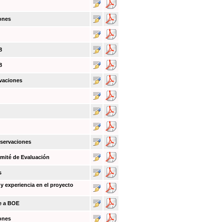
ones
8
8
vaciones
bservaciones
mité de Evaluación
s
y experiencia en el proyecto
ce a BOE
ones