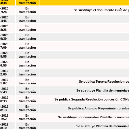
54:48
tramitación
0-2020
En
Se sustituye el documento Guía de j
27:28
tramitación
0-2020
En
21:46
tramitación
0-2020
En
48:26
tramitación
3-2020
En
29:39
tramitación
3-2020
En
17:09
tramitación
3-2020
En
48:55
tramitación
3-2020
En
46:58
tramitación
2-2019
En
02:05
tramitación
1-2019
En
Se publica Tercera Resolucion c
41:07
tramitación
1-2019
En
Se sustituye Plantilla de memoria
45:43
tramitación
0-2019
En
Se publica Segunda Resolución concesión CO
08:33
tramitación
0-2019
En
Se publica Anuncio Requerimiento sub
48:13
tramitación
9-2019
En
Se sustituyen documentos Plantilla de memori
01:52
tramitación
6-2019
En
Se sustituye Plantilla de memoria
08:10
tramitación