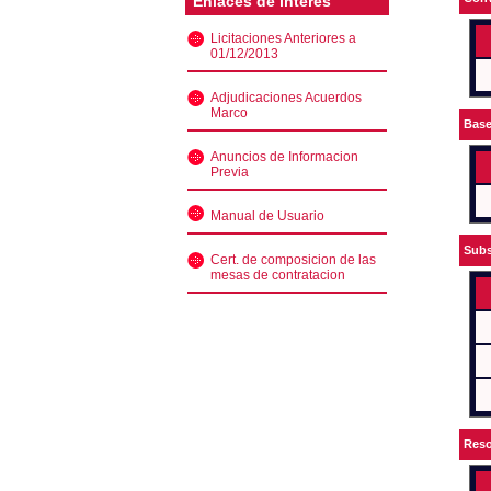
Enlaces de interés
Licitaciones Anteriores a
01/12/2013
Adjudicaciones Acuerdos
Marco
Bas
Anuncios de Informacion
Previa
Manual de Usuario
Subs
Cert. de composicion de las
mesas de contratacion
Reso