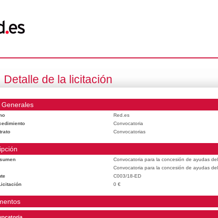
Detalle de la licitación
 Generales
mo
Red.es
cedimiento
Convocatoria
trato
Convocatorias
ipción
esumen
Convocatoria para la concesión de ayudas del
Convocatoria para la concesión de ayudas del
te
C003/18-ED
icitación
0 €
mentos
ocatoria