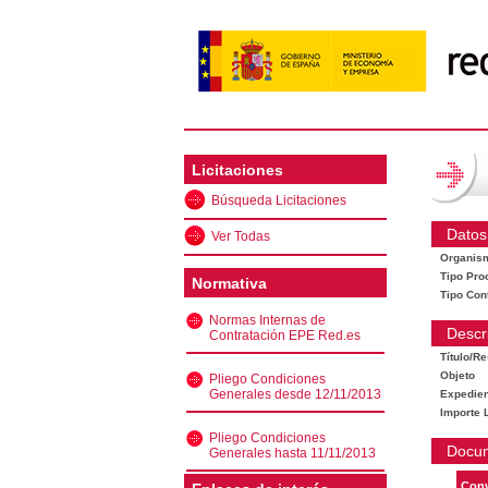
Licitaciones
Búsqueda Licitaciones
Datos
Ver Todas
Organis
Tipo Pro
Normativa
Tipo Con
Normas Internas de
Descr
Contratación EPE Red.es
Título/R
Objeto
Pliego Condiciones
Generales desde 12/11/2013
Expedien
Importe L
Pliego Condiciones
Docu
Generales hasta 11/11/2013
Conv