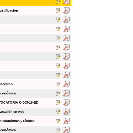
ustificación
oncesion
 económica
NVOCATORIA C-003-18-ED
sanación en web
a económica y técnica
 económica