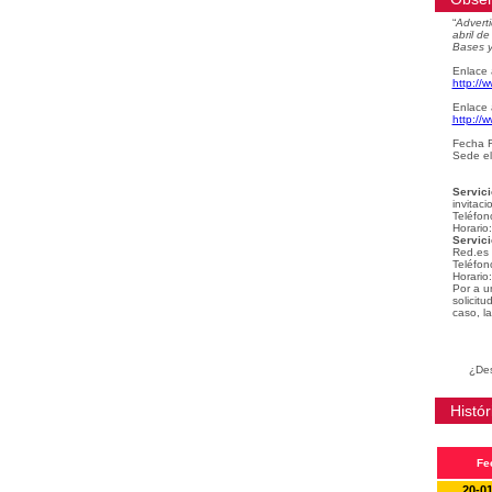
“
Adverti
abril d
Bases y
Enlace 
http://
Enlace 
http://
Fecha F
Sede el
Servici
invitaci
Teléfon
Horario
Servici
Red.es
Teléfon
Horario
Por a u
solicit
caso, la
¿Des
Histór
Fe
20-0