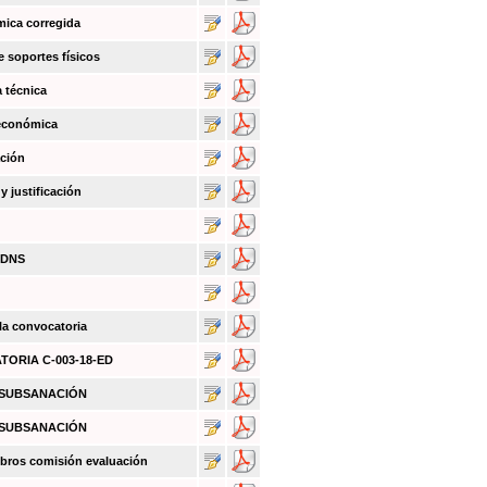
mica corregida
e soportes físicos
a técnica
 económica
ación
 justificación
BDNS
 la convocatoria
ATORIA C-003-18-ED
O SUBSANACIÓN
O SUBSANACIÓN
bros comisión evaluación