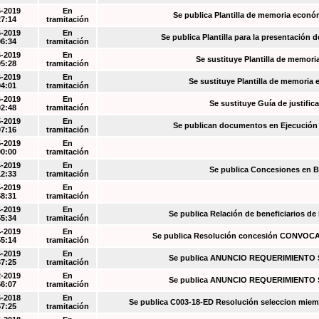
6-2019
En
Se publica Plantilla de memoria econó
27:14
tramitación
6-2019
En
Se publica Plantilla para la presentación d
06:34
tramitación
6-2019
En
Se sustituye Plantilla de memori
05:28
tramitación
6-2019
En
Se sustituye Plantilla de memoria
04:01
tramitación
6-2019
En
Se sustituye Guía de justific
02:48
tramitación
5-2019
En
Se publican documentos en Ejecución y
07:16
tramitación
5-2019
En
00:00
tramitación
4-2019
En
Se publica Concesiones en 
12:33
tramitación
4-2019
En
58:31
tramitación
4-2019
En
Se publica Relación de beneficiarios de
55:34
tramitación
4-2019
En
Se publica Resolución concesión CONVOC
55:14
tramitación
4-2019
En
Se publica ANUNCIO REQUERIMIENT
37:25
tramitación
2-2019
En
Se publica ANUNCIO REQUERIMIENT
56:07
tramitación
6-2018
En
Se publica C003-18-ED Resolución seleccion miem
57:25
tramitación