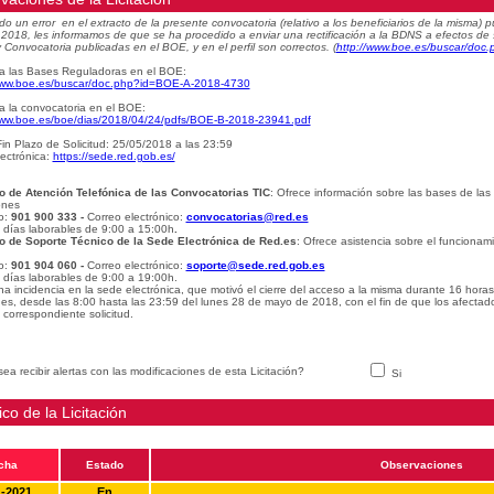
do un error en el extracto de la presente convocatoria (relativo a los beneficiarios de la misma
e 2018, les informamos de que se ha procedido a enviar una rectificación a la BDNS a efectos de
 Convocatoria publicadas en el BOE, y en el perfil son correctos.
(
http://www.boe.es/buscar/do
a las Bases Reguladoras en el BOE:
www.boe.es/buscar/doc.php?id=BOE-A-2018-4730
a la convocatoria en el BOE:
www.boe.es/boe/dias/2018/04/24/pdfs/BOE-B-2018-23941.pdf
in Plazo de Solicitud: 25/05/2018 a las 23:59
ectrónica:
https://sede.red.gob.es/
o de Atención Telefónica de las Convocatorias TIC
: Ofrece información sobre las bases de las
ones
o:
901 900 333 -
Correo electrónico:
convocatorias@red.es
: días laborables de 9:00 a 15:00h
.
o de Soporte Técnico de la Sede Electrónica de Red.es
: Ofrece asistencia sobre el funcionam
o:
901 904 060 -
Correo electrónico:
soporte@sede.red.gob.es
: días laborables de 9:00 a 19:00h.
na incidencia en la sede electrónica, que motivó el cierre del acceso a la misma durante 16 hora
udes, desde las 8:00 hasta las 23:59 del lunes 28 de mayo de 2018, con el fin de que los afectad
 correspondiente solicitud.
ea recibir alertas con las modificaciones de esta Licitación?
Si
ico de la Licitación
cha
Estado
Observaciones
1-2021
En