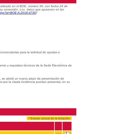
) publicado en el BOE, número 99, con fecha 24 de
 su corrección. Los datos que aparecen en las
c.php?id=BOE-A-2018-4730
)
”
 convocatorias para la solicitud de ayudas e
iento y requisitos técnicos de la Sede Electrónica de
s, se abrirá un nuevo plazo de presentación de
os por la citada incidencia puedan presentar, en su
* Estado actual de la licitación