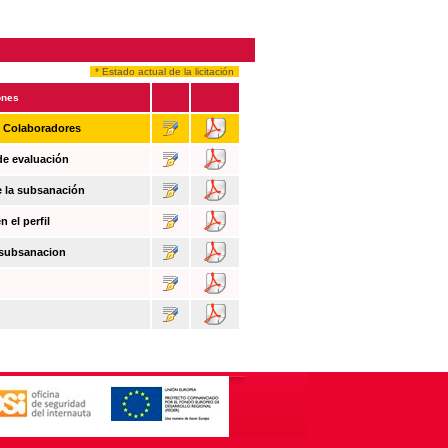
* Estado actual de la licitación
ones
n Colaboradores
de evaluación
e la subsanación
 el perfil
 subsanacion