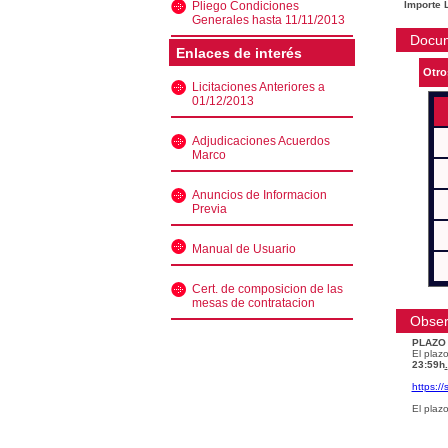
Pliego Condiciones
Importe L
Generales hasta 11/11/2013
Docu
Enlaces de interés
Otro
Licitaciones Anteriores a
01/12/2013
Adjudicaciones Acuerdos
Marco
Anuncios de Informacion
Previa
Manual de Usuario
Cert. de composicion de las
mesas de contratacion
Obser
PLAZO
El plazo
23:59h
.
https:/
El plaz