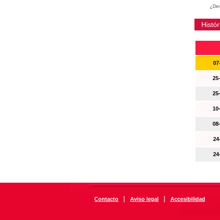
¿Des
Histór
07
25
25
10
08
24
24
|
|
Contacto
Aviso legal
Accesibilidad