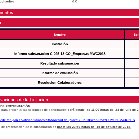
icitación
0 €
mentos
s
Nombre
Sel
Invitación
Informe subsanacion C-025-18-CO_Empresas MWC2018
Resultado subsanación
Informe de evaluación
Resolución Colaboradores
vaciones de la Licitacion
 DE PRESENTACIÓN:
 para presentar las solicitudes de participación
será desde las 11:00 horas del 24 de julio de 
/sede.red.gob.es/oficina/tramites/altaSolicitud.do?proc=C025-18&codArea=COMUNICACIONES
o de presentación de la subsanación es
hasta las 23:59 horas del 15 de octubre de 2018.