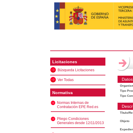
Licitaciones
Búsqueda Licitaciones
Datos
Ver Todas
Organis
Tipo Pro
Normativa
Tipo Con
Normas Internas de
Descr
Contratación EPE Red.es
Título/R
Pliego Condiciones
Objeto
Generales desde 12/11/2013
Expedien