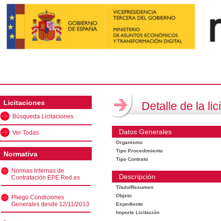
Licitaciones
Detalle de la lic
Búsqueda Licitaciones
Datos Generales
Ver Todas
Organismo
Tipo Procedimiento
Normativa
Tipo Contrato
Normas Internas de
Descripción
Contratación EPE Red.es
Título/Resumen
Objeto
Pliego Condiciones
Generales desde 12/11/2013
Expediente
Importe Licitación