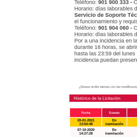
Teléfono:
901 900 333 -
C
Horario: días laborables 
Servicio de Soporte Téc
el funcionamiento y requi
Teléfono:
901 904 060 -
C
Horario: días laborables 
Por a una incidencia en l
durante 16 horas, se abri
hasta las 23:59 del lunes
incidencia puedan present
¿Desea recibir alertas con las modificaci
Histórico de la Licitación
Fecha
Estado
20-01-2021
En
13:54:48
tramitación
07-10-2020
En
14:27:28
tramitación