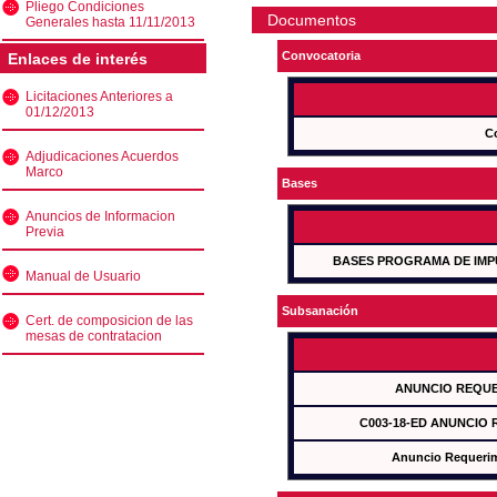
Pliego Condiciones
Documentos
Generales hasta 11/11/2013
Convocatoria
Enlaces de interés
Licitaciones Anteriores a
01/12/2013
C
Adjudicaciones Acuerdos
Marco
Bases
Anuncios de Informacion
Previa
BASES PROGRAMA DE IMP
Manual de Usuario
Subsanación
Cert. de composicion de las
mesas de contratacion
ANUNCIO REQUE
C003-18-ED ANUNCIO
Anuncio Requeri