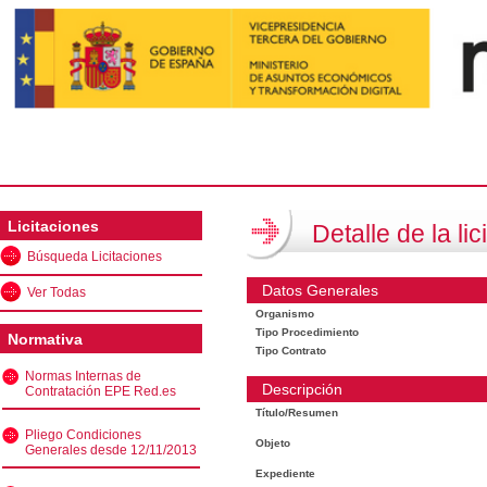
Licitaciones
Detalle de la lic
Búsqueda Licitaciones
Datos Generales
Ver Todas
Organismo
Tipo Procedimiento
Normativa
Tipo Contrato
Normas Internas de
Descripción
Contratación EPE Red.es
Título/Resumen
Pliego Condiciones
Objeto
Generales desde 12/11/2013
Expediente