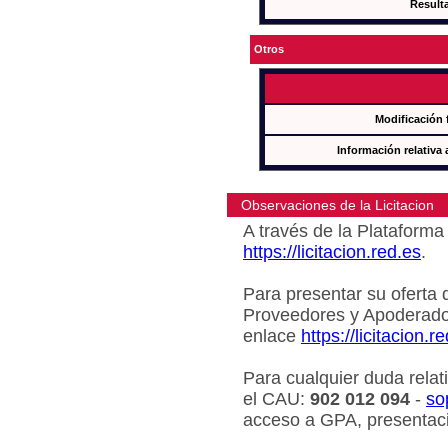
Result
Otros
Modificación 
Información relativa 
Observaciones de la Licitacion
A través de la Plataforma 
https://licitacion.red.es
.
Para presentar su oferta 
Proveedores y Apoderado
enlace
https://licitacion.r
Para cualquier duda relat
el CAU:
902 012 094
-
so
acceso a GPA, presentaci