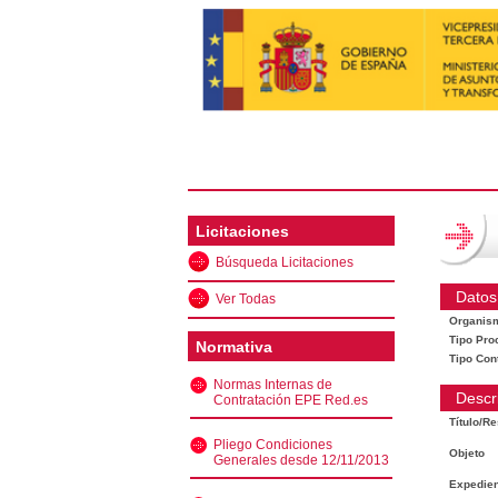
Licitaciones
Búsqueda Licitaciones
Datos
Ver Todas
Organis
Tipo Pro
Normativa
Tipo Con
Normas Internas de
Descr
Contratación EPE Red.es
Título/R
Pliego Condiciones
Objeto
Generales desde 12/11/2013
Expedien