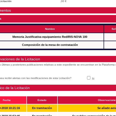
icitación
,00 €
mentos
s
Nombre
Sel
Memoria Justificativa equipamiento RedIRIS-NOVA 100
Composición de la mesa de contratación
vaciones de la Licitacion
s últimas y posteriores publicaciones relativas a este expediente se encuentran en la Plataforma
ea recibir alertas con las modificaciones de esta Licitación?
Si
ico de la Licitación
Fecha
Estado
Observacione
0-2018 10:21:16
En tramitación
Se añade avi