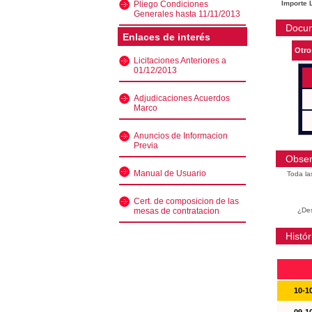
Pliego Condiciones
Importe L
Generales hasta 11/11/2013
Docu
Enlaces de interés
Otro
Licitaciones Anteriores a
01/12/2013
Adjudicaciones Acuerdos
Marco
Anuncios de Informacion
Previa
Obser
Manual de Usuario
Toda la
Cert. de composicion de las
mesas de contratacion
¿Des
Histór
10-1