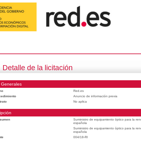
Detalle de la licitación
 Generales
mo
Red.es
cedimiento
Anuncio de información previa
trato
No aplica
ipción
esumen
Suministro de equipamiento óptico para la reno
española
Suministro de equipamiento óptico para la reno
española
te
004/18-RI