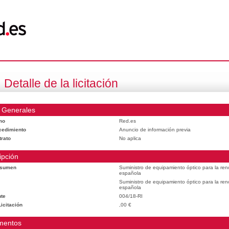
Detalle de la licitación
 Generales
mo
Red.es
cedimiento
Anuncio de información previa
trato
No aplica
ipción
esumen
Suministro de equipamiento óptico para la reno
española
Suministro de equipamiento óptico para la reno
española
te
004/18-RI
icitación
,00 €
mentos