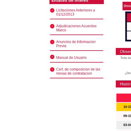
Enlaces de interés
Otro
Licitaciones Anteriores a
01/12/2013
Adjudicaciones Acuerdos
Marco
Anuncios de Informacion
Previa
Obser
Manual de Usuario
Toda la
Cert. de composicion de las
mesas de contratacion
¿Des
Histór
10-1
09-1
03-0