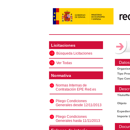
Licitaciones
Búsqueda Licitaciones
Datos
Ver Todas
Organis
Tipo Pro
Normativa
Tipo Con
Normas Internas de
Descr
Contratación EPE Red.es
Título/R
Pliego Condiciones
Objeto
Generales desde 12/11/2013
Expedien
Pliego Condiciones
Importe L
Generales hasta 11/11/2013
Docu