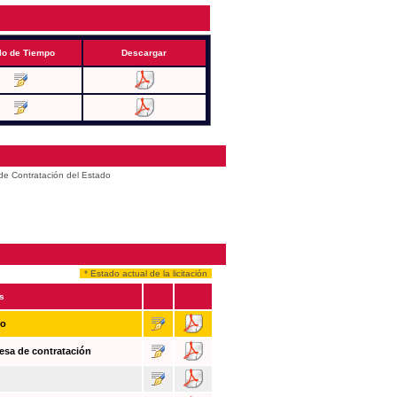
lo de Tiempo
Descargar
 de Contratación del Estado
* Estado actual de la licitación
s
so
esa de contratación