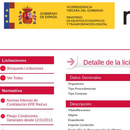
Licitaciones
Detalle de la lic
Búsqueda Licitaciones
Datos Generales
Ver Todas
Organismo
Tipo Procedimiento
Normativa
Tipo Contrato
Normas Internas de
Descripción
Contratación EPE Red.es
Título/Resumen
Objeto
Pliego Condiciones
Generales desde 12/11/2013
Expediente
Importe Licitación
Fecha Fin de Presentación de Ofertas