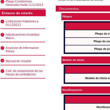
Pliego Condiciones
Generales hasta 11/11/2013
Documentos
Enlaces de interés
Pliegos
Licitaciones Anteriores a
01/12/2013
Pliego de c
Adjudicaciones Acuerdos
Marco
Pliego de co
Anuncios de Informacion
Pliego de pr
Previa
Modelo de oferta
Manual de Usuario
Cert. de composicion de las
mesas de contratacion
Modelo de oferta e
Rectificaciones
Rectificac