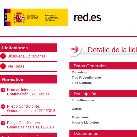
Licitaciones
Detalle de la lic
Búsqueda Licitaciones
Datos Generales
Ver Todas
Organismo
Tipo Procedimiento
Normativa
Tipo Contrato
Normas Internas de
Descripción
Contratación EPE Red.es
Título/Resumen
Pliego Condiciones
Objeto
Generales desde 12/11/2013
Expediente
Pliego Condiciones
Importe Licitación
Generales hasta 11/11/2013
Documentos