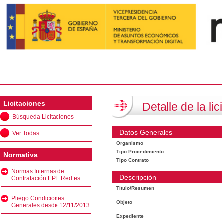
Licitaciones
Detalle de la lic
Búsqueda Licitaciones
Datos Generales
Ver Todas
Organismo
Tipo Procedimiento
Normativa
Tipo Contrato
Normas Internas de
Descripción
Contratación EPE Red.es
Título/Resumen
Pliego Condiciones
Objeto
Generales desde 12/11/2013
Expediente