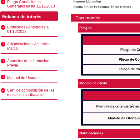
Pliego Condiciones
Importe Licitación
Generales hasta 11/11/2013
Fecha Fin de Presentación de Ofertas
Enlaces de interés
Documentos
Licitaciones Anteriores a
Pliegos
01/12/2013
Adjudicaciones Acuerdos
Marco
Pliego de C
Pliego de Co
Anuncios de Informacion
Previa
Pliego de Pr
Manual de Usuario
Modelo de oferta
Cert. de composicion de las
mesas de contratacion
Plantilla de criterios técn
Modelo de Oferta e
Notificaciones