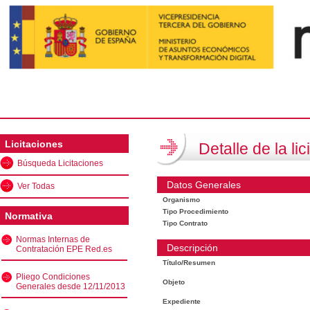
Licitaciones
Detalle de la lic
Búsqueda Licitaciones
Datos Generales
Ver Todas
Organismo
Tipo Procedimiento
Normativa
Tipo Contrato
Normas Internas de
Descripción
Contratación EPE Red.es
Título/Resumen
Pliego Condiciones
Objeto
Generales desde 12/11/2013
Expediente