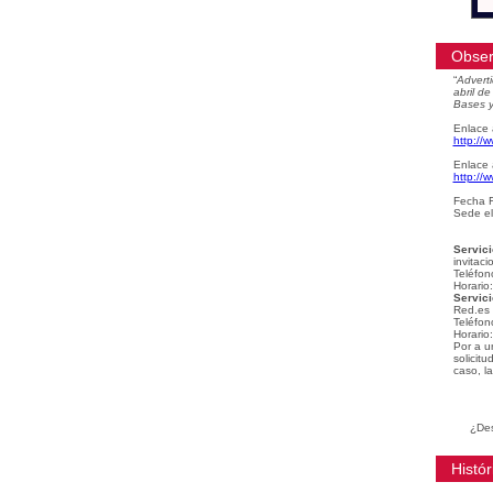
Obser
“
Adverti
abril d
Bases y
Enlace 
http://
Enlace 
http://
Fecha F
Sede el
Servici
invitaci
Teléfon
Horario
Servici
Red.es
Teléfon
Horario
Por a u
solicit
caso, la
¿Des
Histór