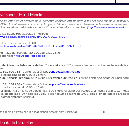
vaciones de la Licitacion
do un error en el extracto de la presente convocatoria (relativo a los beneficiarios de la misma
e 2018, les informamos de que se ha procedido a enviar una rectificación a la BDNS a efectos de
 Convocatoria publicadas en el BOE, y en el perfil son correctos.
(
http://www.boe.es/buscar/do
a las Bases Reguladoras en el BOE:
www.boe.es/buscar/doc.php?id=BOE-A-2018-4730
a la convocatoria en el BOE:
www.boe.es/boe/dias/2018/04/24/pdfs/BOE-B-2018-23941.pdf
in Plazo de Solicitud: 25/05/2018 a las 23:59
ectrónica:
https://sede.red.gob.es/
o de Atención Telefónica de las Convocatorias TIC
: Ofrece información sobre las bases de las
ones
o:
901 900 333 -
Correo electrónico:
convocatorias@red.es
: días laborables de 9:00 a 15:00h
.
o de Soporte Técnico de la Sede Electrónica de Red.es
: Ofrece asistencia sobre el funcionam
o:
901 904 060 -
Correo electrónico:
soporte@sede.red.gob.es
: días laborables de 9:00 a 19:00h.
na incidencia en la sede electrónica, que motivó el cierre del acceso a la misma durante 16 hora
udes, desde las 8:00 hasta las 23:59 del lunes 28 de mayo de 2018, con el fin de que los afectad
 correspondiente solicitud.
ea recibir alertas con las modificaciones de esta Licitación?
Si
ico de la Licitación