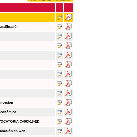
ustificación
oncesion
 económica
NVOCATORIA C-003-18-ED
sanación en web