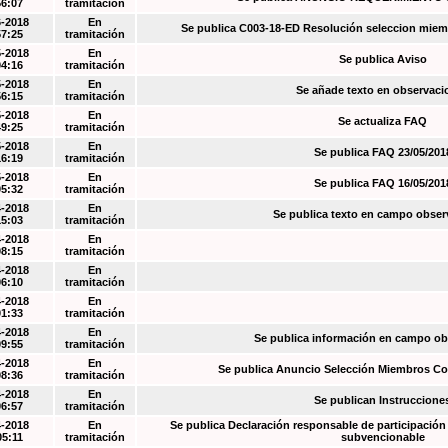
56:07
tramitación
6-2018
En
Se publica C003-18-ED Resolución seleccion miem
57:25
tramitación
5-2018
En
Se publica Aviso
04:16
tramitación
5-2018
En
Se añade texto en observaci
56:15
tramitación
5-2018
En
Se actualiza FAQ
49:25
tramitación
5-2018
En
Se publica FAQ 23/05/201
16:19
tramitación
5-2018
En
Se publica FAQ 16/05/201
05:32
tramitación
4-2018
En
Se publica texto en campo obser
15:03
tramitación
4-2018
En
08:15
tramitación
4-2018
En
06:10
tramitación
4-2018
En
01:33
tramitación
4-2018
En
Se publica información en campo o
09:55
tramitación
4-2018
En
Se publica Anuncio Selección Miembros Co
08:36
tramitación
4-2018
En
Se publican Instruccione
06:57
tramitación
4-2018
En
Se publica Declaración responsable de participación 
05:11
tramitación
subvencionable