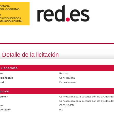
Detalle de la licitación
 Generales
mo
Red.es
cedimiento
Convocatoria
trato
Convocatorias
ipción
esumen
Convocatoria para la concesión de ayudas del
Convocatoria para la concesión de ayudas del
te
C003/18-ED
icitación
0 €