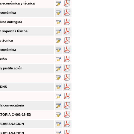
a económica y técnica
 económica
mica corregida
e soportes físicos
a técnica
 económica
ación
 justificación
BDNS
 la convocatoria
ATORIA C-003-18-ED
O SUBSANACIÓN
O SUBSANACIÓN