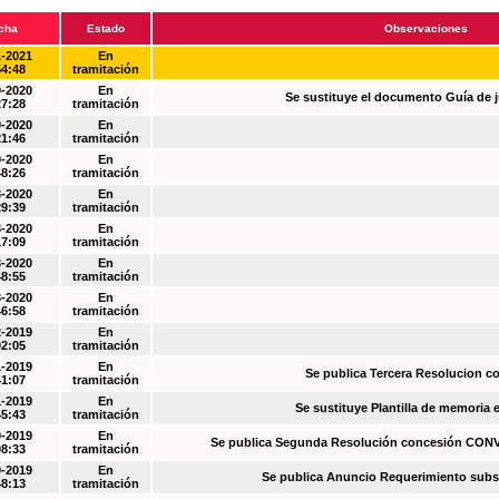
cha
Estado
Observaciones
1-2021
En
54:48
tramitación
0-2020
En
Se sustituye el documento Guía de j
27:28
tramitación
0-2020
En
21:46
tramitación
0-2020
En
48:26
tramitación
3-2020
En
29:39
tramitación
3-2020
En
17:09
tramitación
3-2020
En
48:55
tramitación
3-2020
En
46:58
tramitación
2-2019
En
02:05
tramitación
1-2019
En
Se publica Tercera Resolucion c
41:07
tramitación
1-2019
En
Se sustituye Plantilla de memoria
45:43
tramitación
0-2019
En
Se publica Segunda Resolución concesión CO
08:33
tramitación
0-2019
En
Se publica Anuncio Requerimiento sub
48:13
tramitación