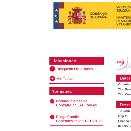
Licitaciones
Búsqueda Licitaciones
Datos
Ver Todas
Organis
Tipo Pro
Normativa
Tipo Con
Normas Internas de
Descr
Contratación EPE Red.es
Título/R
Objeto
Pliego Condiciones
Generales desde 12/11/2013
Expedien
Importe L