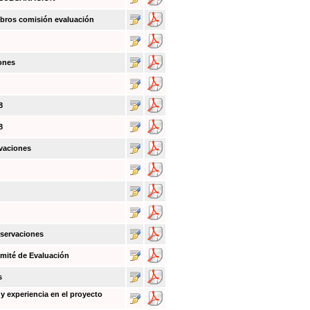
bros comisión evaluación
ones
8
8
vaciones
bservaciones
mité de Evaluación
s
y experiencia en el proyecto