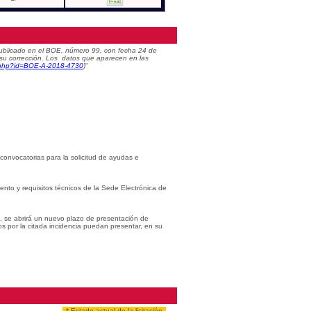
) publicado en el BOE, número 99, con fecha 24 de
 su corrección. Los datos que aparecen en las
c.php?id=BOE-A-2018-4730
)
”
 convocatorias para la solicitud de ayudas e
iento y requisitos técnicos de la Sede Electrónica de
s, se abrirá un nuevo plazo de presentación de
os por la citada incidencia puedan presentar, en su
* Estado actual de la licitación