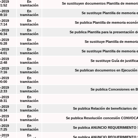
9-2019
En
Se sustituyen documentos Plantilla de memori
01:52
tramitación
6-2019
En
Se sustituye Plantilla de memoria
08:10
tramitación
6-2019
En
Se publica Plantilla de memoria econó
27:14
tramitación
6-2019
En
Se publica Plantilla para la presentación d
06:34
tramitación
6-2019
En
Se sustituye Plantilla de memori
05:28
tramitación
6-2019
En
Se sustituye Plantilla de memoria
04:01
tramitación
6-2019
En
Se sustituye Guía de justific
02:48
tramitación
5-2019
En
Se publican documentos en Ejecución y
07:16
tramitación
5-2019
En
00:00
tramitación
4-2019
En
Se publica Concesiones en 
12:33
tramitación
4-2019
En
58:31
tramitación
4-2019
En
Se publica Relación de beneficiarios de
55:34
tramitación
4-2019
En
Se publica Resolución concesión CONVOC
55:14
tramitación
4-2019
En
Se publica ANUNCIO REQUERIMIENT
37:25
tramitación
2-2019
En
Se publica ANUNCIO REQUERIMIENT