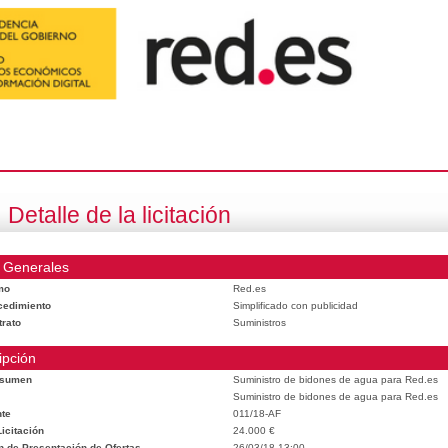
Detalle de la licitación
 Generales
mo
Red.es
cedimiento
Simplificado con publicidad
trato
Suministros
ipción
esumen
Suministro de bidones de agua para Red.es
Suministro de bidones de agua para Red.es
te
011/18-AF
icitación
24.000 €
n de Presentación de Ofertas
26/03/18 13:00