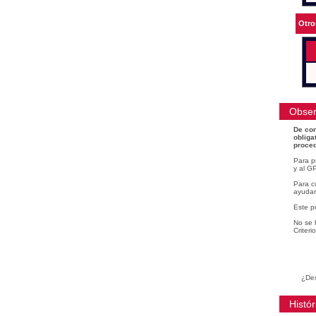
Otro
Obser
De con
obliga
proced
Para p
y al GP
Para cu
ayudar
Este p
No se 
Criteri
¿Des
Histór