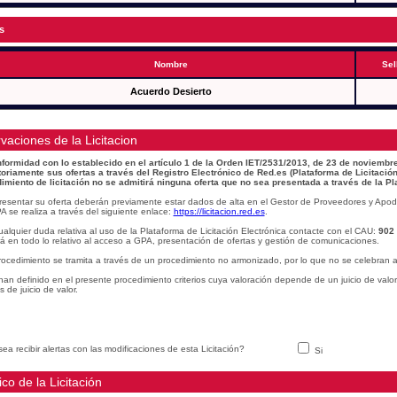
s
Nombre
Sel
Acuerdo Desierto
vaciones de la Licitacion
formidad con lo establecido en el artículo 1 de la Orden IET/2531/2013, de 23 de noviembre
toriamente sus ofertas a través del Registro Electrónico de Red.es (Plataforma de Licitación
imiento de licitación no se admitirá ninguna oferta que no sea presentada a través de la Pl
resentar su oferta deberán previamente estar dados de alta en el Gestor de Proveedores y Apod
A se realiza a través del siguiente enlace:
https://licitacion.red.es
.
alquier duda relativa al uso de la Plataforma de Licitación Electrónica contacte con el CAU:
902
á en todo lo relativo al acceso a GPA, presentación de ofertas y gestión de comunicaciones.
rocedimiento se tramita a través de un procedimiento no armonizado, por lo que no se celebran a
han definido en el presente procedimiento criterios cuya valoración depende de un juicio de valo
os de juicio de valor.
ea recibir alertas con las modificaciones de esta Licitación?
Si
ico de la Licitación