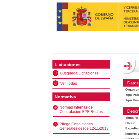
Licitaciones
Búsqueda Licitaciones
Datos
Ver Todas
Organis
Tipo Pro
Normativa
Tipo Con
Normas Internas de
Descr
Contratación EPE Red.es
Título/R
Objeto
Pliego Condiciones
Generales desde 12/11/2013
Expedien
Importe L
Fecha Fi