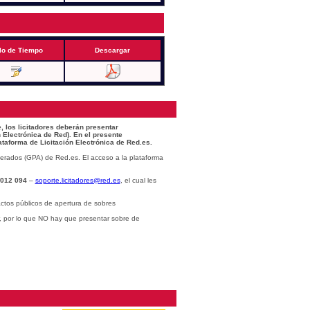
lo de Tiempo
Descargar
, los licitadores deberán presentar
 Electrónica de Red). En el presente
ataforma de Licitación Electrónica de Red.es.
erados (GPA) de Red.es. El acceso a la plataforma
 012 094
–
soporte.licitadores@red.es
, el cual les
ctos públicos de apertura de sobres
r, por lo que NO hay que presentar sobre de