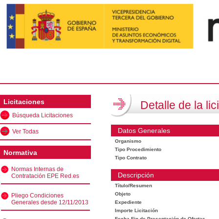
Licitaciones
Detalle de la lic
Búsqueda Licitaciones
Datos Generales
Ver Todas
Organismo
Tipo Procedimiento
Normativa
Tipo Contrato
Normas Internas de
Descripción
Contratación EPE Red.es
Título/Resumen
Objeto
Pliego Condiciones
Generales desde 12/11/2013
Expediente
Importe Licitación
Fecha Fin de Presentación de Ofertas