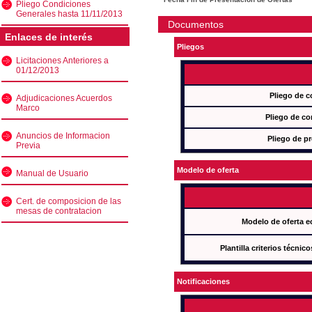
Pliego Condiciones
Generales hasta 11/11/2013
Documentos
Enlaces de interés
Pliegos
Licitaciones Anteriores a
01/12/2013
Pliego de c
Adjudicaciones Acuerdos
Marco
Pliego de co
Anuncios de Informacion
Pliego de pr
Previa
Modelo de oferta
Manual de Usuario
Cert. de composicion de las
mesas de contratacion
Modelo de oferta e
Plantilla criterios técnic
Notificaciones