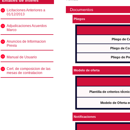
Enlaces de interés
Documentos
Licitaciones Anteriores a
01/12/2013
Pliegos
Adjudicaciones Acuerdos
Marco
Pliego de C
Anuncios de Informacion
Previa
Pliego de Co
Manual de Usuario
Pliego de Pr
Cert. de composicion de las
Modelo de oferta
mesas de contratacion
Plantilla de criterios técn
Modelo de Oferta e
Notificaciones