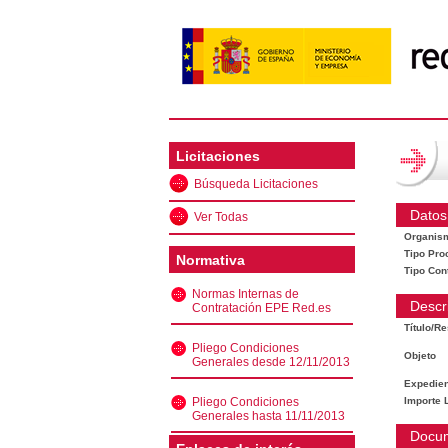
Licitaciones
Búsqueda Licitaciones
Datos
Ver Todas
Organis
Tipo Pro
Normativa
Tipo Con
Normas Internas de
Descr
Contratación EPE Red.es
Título/R
Pliego Condiciones
Objeto
Generales desde 12/11/2013
Expedien
Pliego Condiciones
Importe L
Generales hasta 11/11/2013
Docu