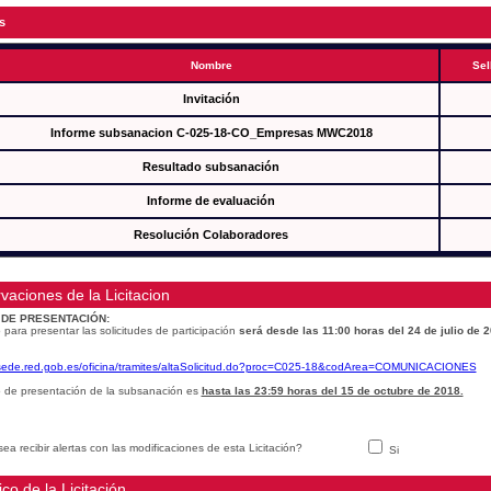
s
Nombre
Sel
Invitación
Informe subsanacion C-025-18-CO_Empresas MWC2018
Resultado subsanación
Informe de evaluación
Resolución Colaboradores
vaciones de la Licitacion
 DE PRESENTACIÓN:
 para presentar las solicitudes de participación
será desde las 11:00 horas del 24 de julio de 
/sede.red.gob.es/oficina/tramites/altaSolicitud.do?proc=C025-18&codArea=COMUNICACIONES
o de presentación de la subsanación es
hasta las 23:59 horas del 15 de octubre de 2018.
ea recibir alertas con las modificaciones de esta Licitación?
Si
ico de la Licitación