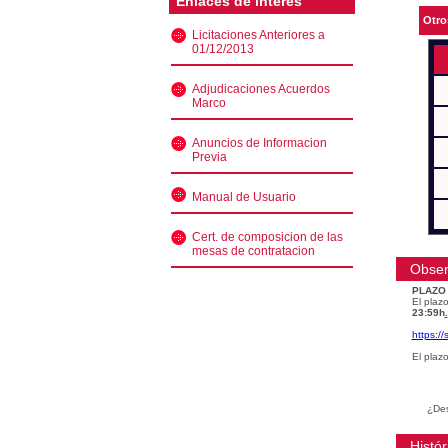
Enlaces de interés
Otro
Licitaciones Anteriores a
01/12/2013
Adjudicaciones Acuerdos
Marco
Anuncios de Informacion
Previa
Manual de Usuario
Cert. de composicion de las
mesas de contratacion
Obser
PLAZO
El plazo
23:59h
.
https:/
El plaz
¿Des
Histór