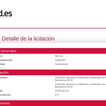
Detalle de la licitación
 Generales
mo
Red.es
cedimiento
Invitación
trato
Invitaciones
ipción
esumen
Invitación general a empresas a participar en
Barcelona 2019
Invitación general a empresas a participar en
Barcelona 2019
te
C025/18-CO
icitación
0 €
mentos