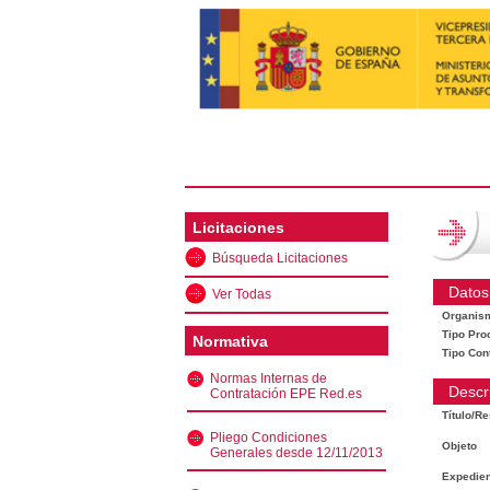
Licitaciones
Búsqueda Licitaciones
Datos
Ver Todas
Organis
Tipo Pro
Normativa
Tipo Con
Normas Internas de
Descr
Contratación EPE Red.es
Título/R
Pliego Condiciones
Objeto
Generales desde 12/11/2013
Expedien