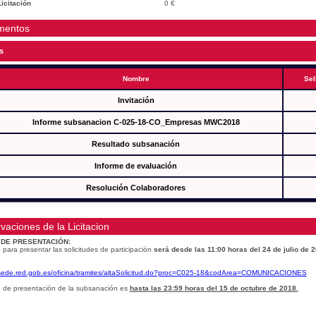
icitación
0 €
mentos
s
Nombre
Sel
Invitación
Informe subsanacion C-025-18-CO_Empresas MWC2018
Resultado subsanación
Informe de evaluación
Resolución Colaboradores
vaciones de la Licitacion
 DE PRESENTACIÓN:
 para presentar las solicitudes de participación
será desde las 11:00 horas del 24 de julio de 
/sede.red.gob.es/oficina/tramites/altaSolicitud.do?proc=C025-18&codArea=COMUNICACIONES
o de presentación de la subsanación es
hasta las 23:59 horas del 15 de octubre de 2018.