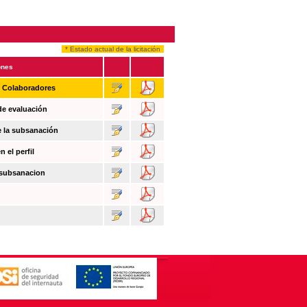
* Estado actual de la licitación
ones
n Colaboradores
de evaluación
e la subsanación
 el perfil
 subsanacion