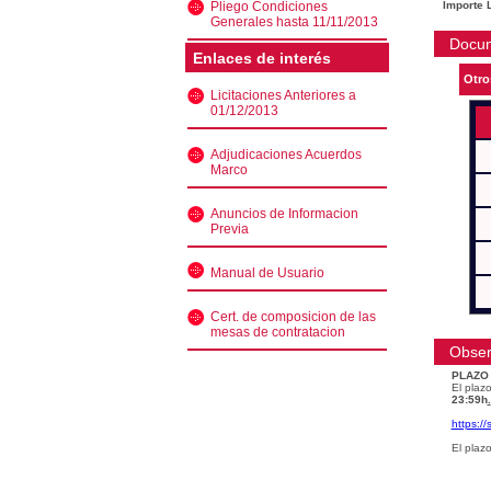
Pliego Condiciones
Importe L
Generales hasta 11/11/2013
Docu
Enlaces de interés
Otro
Licitaciones Anteriores a
01/12/2013
Adjudicaciones Acuerdos
Marco
Anuncios de Informacion
Previa
Manual de Usuario
Cert. de composicion de las
mesas de contratacion
Obser
PLAZO
El plazo
23:59h
.
https:/
El plaz