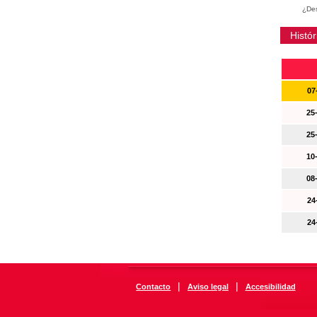
¿Des
Histór
07
25
25
10
08
24
24
|
|
Contacto
Aviso legal
Accesibilidad