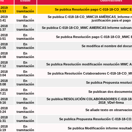
cha
Estado
Observaciones
-2019
En
Se publica Resolución pago C-018-18-CO_MWC 
6:53
tramitación
-2019
En
Se publica C-018-18-CO_MWC19 AMÉRICAS_Informe re
0:41
tramitación
justificación para el pago
-2018
En
Se publica C-018-18-CO_MWC AMERICAS Informe subsanac
1:37
tramitación
-2018
En
Se publica Resolución pago C-018-18-CO_MWC 
5:51
tramitación
-2018
En
Se modifica el nombre del doc
0:05
tramitación
-2018
En
9:08
tramitación
-2018
En
Se publica Resolución modificación resolución MWC
7:12
tramitación
-2018
En
Se publica Resolución Colaboradores C-018-18-CO_
0:04
tramitación
-2018
En
Se publica Propuesta resoluc
8:08
tramitación
-2018
En
Se publican dos document
7:21
tramitación
-2018
En
Se publica RESOLUCIÓN COLABORADORES C-018-18-
9:16
tramitación
2018_VDef-firma
-2018
En
Se añade texto en observacio
2:24
tramitación
-2018
En
Se publica Propuesta Resolución C-018-18-C
1:31
tramitación
-2018
En
Se publica Modificación informe resulta
5:19
tramitación