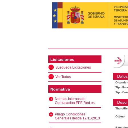
Licitaciones
Búsqueda Licitaciones
Datos
Ver Todas
Organis
Tipo Pro
Normativa
Tipo Con
Normas Internas de
Descr
Contratación EPE Red.es
Título/R
Pliego Condiciones
Objeto
Generales desde 12/11/2013
Expedien