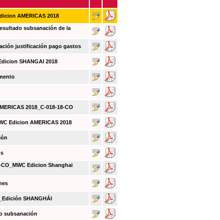
Edicion AMERICAS 2018
sultado subsanación de la
ión justificación pago gastos
Edicion SHANGAI 2018
umento
 AMERICAS 2018_C-018-18-CO
MWC Edicion AMERICAS 2018
ión
os
CO_MWC Edicion Shanghai
nes
O_Edición SHANGHÁI
do subsanación