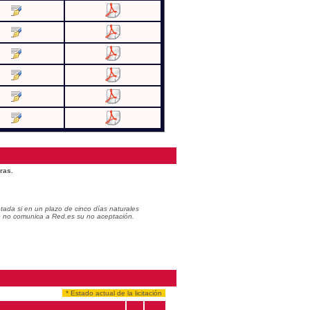
ras.
ada si en un plazo de cinco días naturales
do no comunica a Red.es su no aceptación.
* Estado actual de la licitación