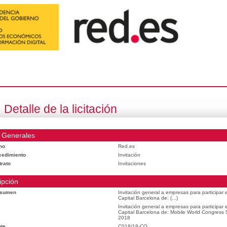
Detalle de la licitación
 Generales
mo
Red.es
cedimiento
Invitación
trato
Invitaciones
ipción
esumen
Invitación general a empresas para participar
Capital Barcelona de: (...)
Invitación general a empresas para participar
Capital Barcelona de: Mobile World Congress
2018
te
C018/18-CO