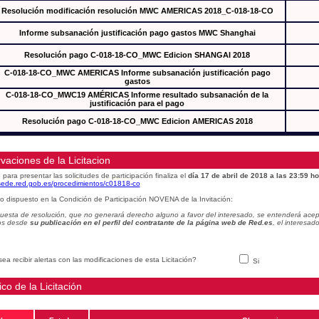
Resolución modificación resolución MWC AMERICAS 2018_C-018-18-CO
Informe subsanación justificación pago gastos MWC Shanghai
Resolución pago C-018-18-CO_MWC Edicion SHANGAI 2018
C-018-18-CO_MWC AMERICAS Informe subsanación justificación pago
gastos
C-018-18-CO_MWC19 AMÉRICAS Informe resultado subsanación de la
justificación para el pago
Resolución pago C-018-18-CO_MWC Edicion AMERICAS 2018
vaciones de la Licitacion
 para presentar las solicitudes de participación finaliza el
día 17 de abril de 2018 a las 23:59 ho
/sede.red.gob.es/procedimientos/c01818-co
o dispuesto en la Condición de Participación NOVENA de la Invitación:
uesta de resolución, que no generará derecho alguno a favor del interesado, se entenderá acept
os desde
su publicación en el perfil del contratante de la página web de Red.es
, el interesa
ea recibir alertas con las modificaciones de esta Licitación?
Si
ico de la Licitación