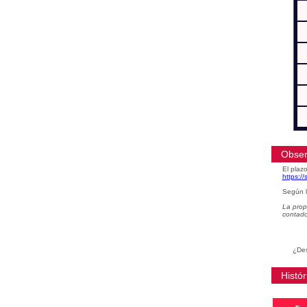
Obser
El plazo
https:/
Según l
La prop
contad
¿Des
Histór