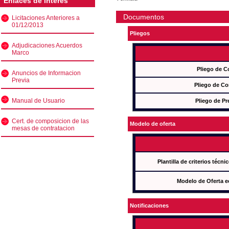
Enlaces de interés
Documentos
Licitaciones Anteriores a
01/12/2013
Pliegos
Adjudicaciones Acuerdos
Marco
Pliego de C
Anuncios de Informacion
Previa
Pliego de Co
Manual de Usuario
Pliego de Pr
Cert. de composicion de las
Modelo de oferta
mesas de contratacion
Plantilla de criterios técn
Modelo de Oferta e
Notificaciones