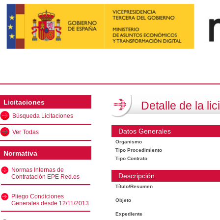
Licitaciones
Detalle de la lic
Búsqueda Licitaciones
Datos Generales
Ver Todas
Organismo
Tipo Procedimiento
Normativa
Tipo Contrato
Normas Internas de
Descripción
Contratación EPE Red.es
Título/Resumen
Pliego Condiciones
Objeto
Generales desde 12/11/2013
Expediente